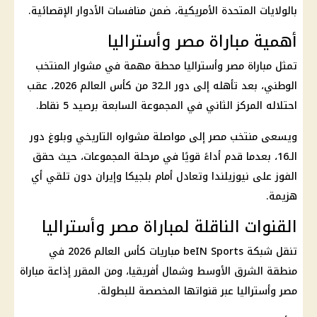
بالولايات المتحدة الأمريكية، ضمن منافسات الأدوار الإقصائية.
أهمية مباراة مصر وأستراليا
تمثل
مباراة مصر وأستراليا
محطة مهمة في مشوار المنتخب
الوطني، بعد تأهله إلى دور الـ32 من
كأس العالم 2026
، عقب
احتلاله المركز الثاني في
المجموعة السابعة
برصيد 5 نقاط.
ويسعى
منتخب مصر
إلى مواصلة مشواره التاريخي وبلوغ دور
الـ16، بعدما قدم أداءً قويًا في مرحلة المجموعات، حيث حقق
الفوز على نيوزيلندا وتعادل أمام بلجيكا وإيران دون تلقي أي
هزيمة.
القنوات الناقلة لمباراة مصر وأستراليا
تنقل شبكة beIN Sports مباريات
كأس العالم 2026
في
منطقة الشرق الأوسط وشمال أفريقيا، ومن المقرر إذاعة
مباراة
مصر وأستراليا
عبر قنواتها المخصصة للبطولة.