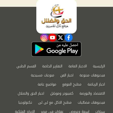
instagram
youtube
twitter
facebook
الرئيسية
الاخبار العامة
التقارير الخاصة
القسم الطبي
فيديوهات متنوعة
اخبار الفن
منوعات مسيحية
اخبار الرياضة
مطبخ الموقع
مواضيع عامة
الاقتصاد والبورصة
كمبيوتر وموبايل
اخبار الحق والضلال
فيديوهات فضائيات
مطبخ الاكل مع لى لى
تكنولوجيا
سيارات
اسعار وعروض
عقارات في مصر
الابراج الفلكية