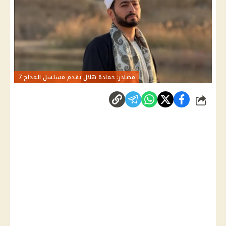
مصادر: حمادة هلال يقدم مسلسل المداح 7
شارك