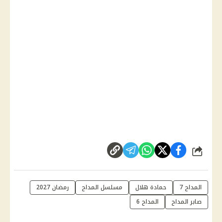
شارك
المداح 7
حمادة هلال
مسلسل المداح
رمضان 2027
صابر المداح
المداح 6