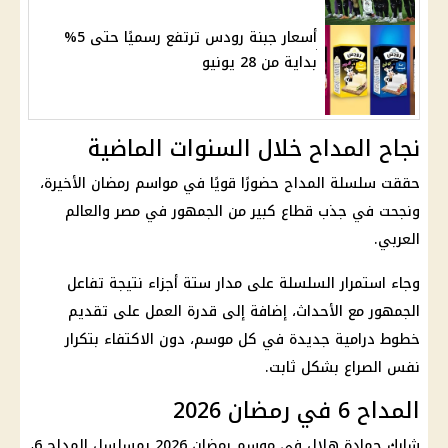
أسعار جبنة رودس ترتفع رسميًا حتى 5%
بداية من 28 يونيو
نجاح المداح خلال السنوات الماضية
حققت سلسلة المداح حضورًا قويًا في مواسم رمضان الأخيرة،
ونجحت في جذب قطاع كبير من الجمهور في مصر والعالم
العربي.
وجاء استمرار السلسلة على مدار ستة أجزاء نتيجة تفاعل
الجمهور مع الأحداث، إضافة إلى قدرة العمل على تقديم
خطوط درامية جديدة في كل موسم، دون الاكتفاء بتكرار
نفس الصراع بشكل ثابت.
المداح 6 في رمضان 2026
شارك حمادة هلال في موسم رمضان 2026 بمسلسل المداح 6،