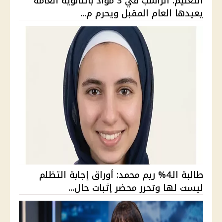
التعليم: الراسب في 3 مواد بالثانوية العامة
يعيدها العام المقبل ويحرم م...
طالبة الـ4% ريم محمد: أوراق إجابة التظلم
ليست لها وتحرر محضر إثبات حال...