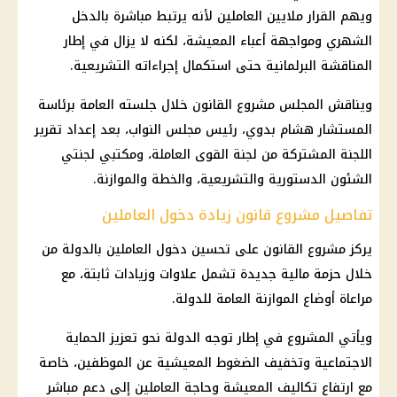
ويهم القرار ملايين العاملين لأنه يرتبط مباشرة بالدخل
الشهري ومواجهة أعباء المعيشة، لكنه لا يزال في إطار
المناقشة البرلمانية حتى استكمال إجراءاته التشريعية.
ويناقش المجلس مشروع القانون خلال جلسته العامة برئاسة
المستشار هشام بدوي، رئيس مجلس النواب، بعد إعداد تقرير
اللجنة المشتركة من لجنة القوى العاملة، ومكتبي لجنتي
الشئون الدستورية والتشريعية، والخطة والموازنة.
تفاصيل مشروع قانون زيادة دخول العاملين
يركز مشروع القانون على تحسين دخول
العاملين بالدولة
من
خلال حزمة مالية جديدة تشمل علاوات وزيادات ثابتة، مع
مراعاة أوضاع
الموازنة العامة
للدولة.
ويأتي المشروع في إطار توجه الدولة نحو تعزيز
الحماية
الاجتماعية
وتخفيف الضغوط المعيشية عن الموظفين، خاصة
مع ارتفاع
تكاليف المعيشة
وحاجة العاملين إلى دعم مباشر