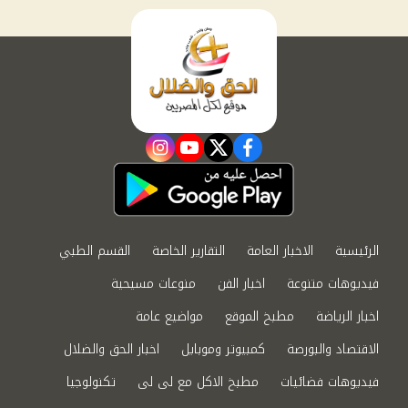
instagram
youtube
twitter
facebook
الرئيسية
الاخبار العامة
التقارير الخاصة
القسم الطبي
فيديوهات متنوعة
اخبار الفن
منوعات مسيحية
اخبار الرياضة
مطبخ الموقع
مواضيع عامة
الاقتصاد والبورصة
كمبيوتر وموبايل
اخبار الحق والضلال
فيديوهات فضائيات
مطبخ الاكل مع لى لى
تكنولوجيا