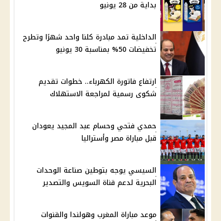
بداية من 28 يونيو
الداخلية تمد مبادرة كلنا واحد شهرًا وتطرح
تخفيضات 50% بمناسبة 30 يونيو
ارتفاع فاتورة الكهرباء.. خطوات تقديم
شكوى رسمية لمراجعة الاستهلاك
حمدي فتحي وحسام عبد المجيد يعودان
قبل مباراة مصر وأستراليا
السيسي يوجه بتوطين صناعة الوحدات
البحرية لدعم قناة السويس والتصدير
موعد مباراة المغرب وهولندا والقنوات