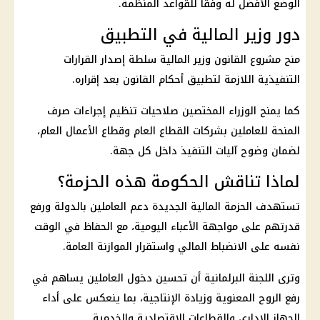
الوضع الأفضل له وفقًا للقواعد المنظمة.
دور وزير المالية في التطبيق
منح مشروع القانون
وزير المالية
سلطة إصدار القرارات
التنفيذية اللازمة لتطبيق أحكام القانون بعد إقراره.
كما يمنح الوزراء المختصين صلاحيات تنظيم إجراءات صرف
المنحة
للعاملين بشركات
القطاع العام
وقطاع الأعمال العام،
لضمان وضوح آليات التنفيذ داخل كل جهة.
لماذا تناقش الحكومة هذه الحزمة؟
تستهدف الحزمة المالية الجديدة دعم
العاملين بالدولة
ورفع
قدرتهم على مواجهة الأعباء اليومية، مع الحفاظ في الوقت
نفسه على الانضباط المالي واستقرار
الموازنة العامة
.
وترى اللجنة البرلمانية أن تحسين دخول العاملين يساهم في
رفع الروح المعنوية وزيادة الإنتاجية، بما ينعكس على أداء
الجهاز الإداري والقطاعات الاقتصادية والخدمية.