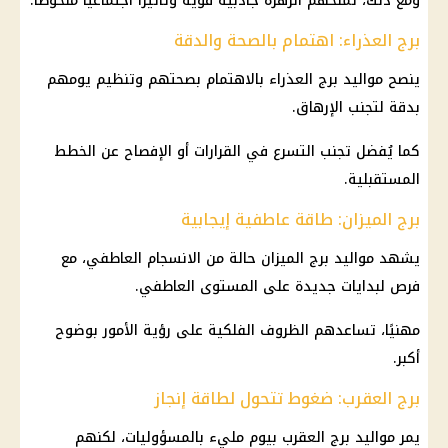
ومع ذلك، تمنحهم الزهرة جاذبية قوية وتأثيرًا اجتماعيًا ملحوظًا.
برج العذراء: اهتمام بالصحة والدقة
ينصح مواليد برج العذراء بالاهتمام بصحتهم وتنظيم يومهم
بدقة لتجنب الإرهاق.
كما يُفضل تجنب التسرع في القرارات أو الإفصاح عن الخطط
المستقبلية.
برج الميزان: طاقة عاطفية إيجابية
يشهد مواليد برج الميزان حالة من الانسجام العاطفي، مع
فرص لبدايات جديدة على المستوى العاطفي.
مهنيًا، تساعدهم الظروف الفلكية على رؤية الأمور بوضوح
أكبر.
برج العقرب: ضغوط تتحول لطاقة إنجاز
يمر مواليد
برج العقرب
بيوم مليء بالمسؤوليات، لكنهم