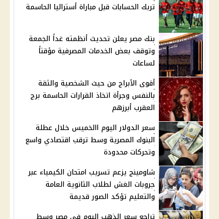
تربك الحسابات قبل مباراة أستراليا الحاسمة
بنك مصر يعلن تحديث أنظمته غداً الجمعة
وتوقف بعض الخدمات المصرفية مؤقتاً
لساعات
أقوى الأبراج من حيث الشخصية والثقة
بالنفس وجرأة اتخاذ القرارات الحاسمة برج
العقرب أبرزهم
سعر الدولار اليوم االخميس خلال عطلة
البنوك المصرية وسط ترقب اقتصادي واسع
وتحركات محدودة
شاومينج يزعم تسريب امتحان الكيمياء عبر
جروبات الغش لطلاب الثانوية العامة
والتعليم تؤكد الصور قديمة
تراجع سعر الذهب اليوم في مصر وسط