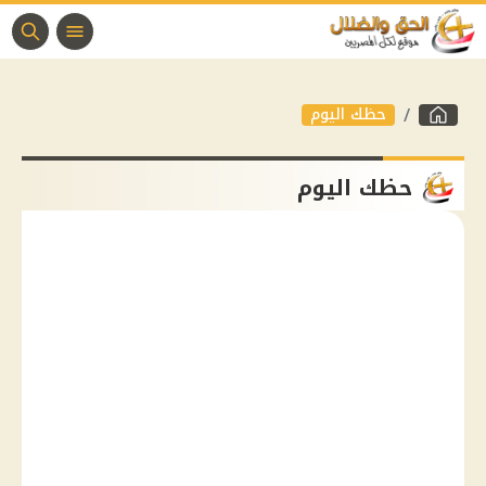
حظك اليوم
حظك اليوم