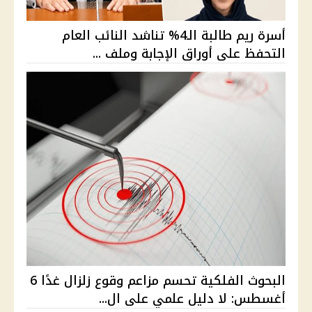
أسرة ريم طالبة الـ4% تناشد النائب العام
التحفظ على أوراق الإجابة وملف ...
البحوث الفلكية تحسم مزاعم وقوع زلزال غدًا 6
أغسطس: لا دليل علمي على ال...