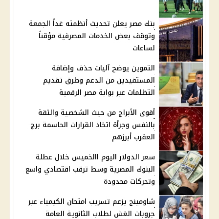
بنك مصر يعلن تحديث أنظمته غداً الجمعة
وتوقف بعض الخدمات المصرفية مؤقتاً
لساعات
التموين يوضح آليات حذف وإضافة
المستفيدين من الدعم وطرق تقديم
التظلمات عبر بوابة مصر الرقمية
أقوى الأبراج من حيث الشخصية والثقة
بالنفس وجرأة اتخاذ القرارات الحاسمة برج
العقرب أبرزهم
سعر الدولار اليوم االخميس خلال عطلة
البنوك المصرية وسط ترقب اقتصادي واسع
وتحركات محدودة
شاومينج يزعم تسريب امتحان الكيمياء عبر
جروبات الغش لطلاب الثانوية العامة