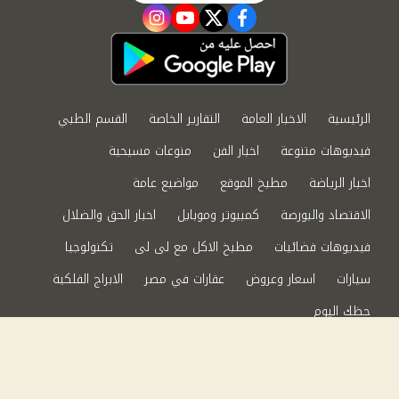
instagram
youtube
twitter
facebook
الرئيسية
الاخبار العامة
التقارير الخاصة
القسم الطبي
فيديوهات متنوعة
اخبار الفن
منوعات مسيحية
اخبار الرياضة
مطبخ الموقع
مواضيع عامة
الاقتصاد والبورصة
كمبيوتر وموبايل
اخبار الحق والضلال
فيديوهات فضائيات
مطبخ الاكل مع لى لى
تكنولوجيا
سيارات
اسعار وعروض
عقارات في مصر
الابراج الفلكية
حظك اليوم
من نحن
سياسة الخصوصية
اتصل بنا
©2024 الحق والضلال All Rights Reserved.