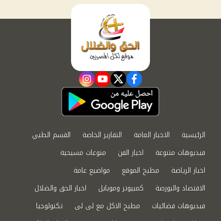
instagram
youtube
twitter
facebook
الرئيسية
الاخبار العامة
التقارير الخاصة
القسم الطبي
فيديوهات متنوعة
اخبار الفن
منوعات مسيحية
اخبار الرياضة
مطبخ الموقع
مواضيع عامة
الاقتصاد والبورصة
كمبيوتر وموبايل
اخبار الحق والضلال
فيديوهات فضائيات
مطبخ الاكل مع لى لى
تكنولوجيا