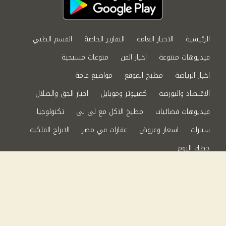
الرئيسية
الاخبار العامة
التقارير الخاصة
القسم الطبي
فيديوهات متنوعة
اخبار الفن
منوعات مسيحية
اخبار الرياضة
مطبخ الموقع
مواضيع عامة
الاقتصاد والبورصة
كمبيوتر وموبايل
اخبار الحق والضلال
فيديوهات فضائيات
مطبخ الاكل مع لى لى
تكنولوجيا
سيارات
اسعار وعروض
عقارات في مصر
الابراج الفلكية
حظك اليوم
من نحن
سياسة الخصوصية
اتصل بنا
©2024 الحق والضلال All Rights Reserved.
Powered by