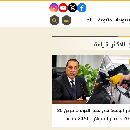
instagram
youtube
twitter
facebook
ديوهات متنوعة
اخبار الفن
منوعات مسيحية
اخبار الرياضة
الأكثر قراءة
أسعار الوقود في مصر اليوم .. بنزين 80