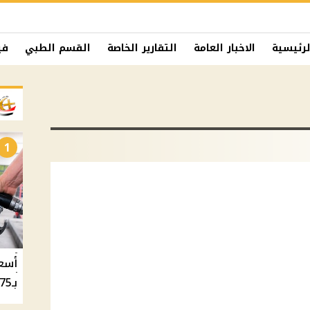
لرئيسية
الاخبار العامة
التقارير الخاصة
القسم الطبي
في
1
بـ20.75 جنيه والسولار بـ20.50 جنيه