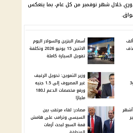
وري خلال شهر نوفمبر من كل عام، بما ينعكس
واق.
ن تنفي إلغاء 850 ألف
أسعار البنزين والسولار اليوم
ذف
الاثنين 15 يونيو 2026 وتكلفة
تفويل السيارة كاملة
وزير التموين: تحويل الرغيف
2026 الخميس 18 يونيو و3
غير المصروف إلى 1.5 جنيه
ورفع مخصصات الدعم لـ180
مليارًا
أشهر
مصادر: لقاء مرتقب بين
ر
السيسي وترامب على هامش
قمة السبع لبحث أزمات
المنطقة