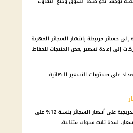
ئة توجهًا نحو ضبط السوق ومنع التفاوت
ة إلى خسائر مرتبطة بانتشار السجائر المهربة
كات إلى إعادة تسعير بعض المنتجات للحفاظ
إمداد على مستويات التسعير النهائية
ر
أقر البرلمان تطبيق زيادات سنوية تدريجية على أسعار السجائر بنسبة 12% على
عار، لمدة ثلاث سنوات متتالية.