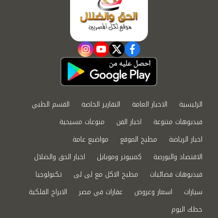
instagram
youtube
twitter
facebook
الرئيسية
الاخبار العامة
التقارير الخاصة
القسم الطبي
فيديوهات متنوعة
اخبار الفن
منوعات مسيحية
اخبار الرياضة
مطبخ الموقع
مواضيع عامة
الاقتصاد والبورصة
كمبيوتر وموبايل
اخبار الحق والضلال
فيديوهات فضائيات
مطبخ الاكل مع لى لى
تكنولوجيا
سيارات
اسعار وعروض
عقارات في مصر
الابراج الفلكية
حظك اليوم