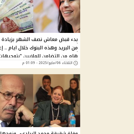
من البريد وهذه البنوك خلال ايام .. إع
هام من التضامن للملايين "بتوجيهات
الثلاثاء 06/مايو/2025 - 01:09 م
الرئيس" إستعلم فوراً عن قيمة معاش
وفاة شقيقة محمد البرادعي وزوجها