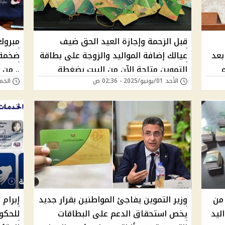
قبل الزحمة وإجازة العيد الحق ضيف
مبروك
بعد
عيالك إضافة المواليد والزوجة على بطاقة
ضخمة 
التموين متاحة الآن من البيت بضغطة
.. من
الأحد 01/يونيو/2025 - 02:36 ص
الخميس 29/مايو
موبايل عبر بوابة مصر الرقمية لـ4 فئات
الأضح
فقط
 من
وزير التموين يفاجئ المواطنين بقرار جديد
إبرام
ليد
يخص استحقاق الدعم على البطاقات
للحكو