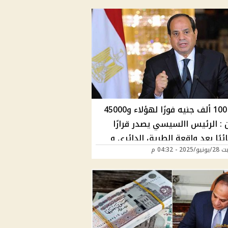
صرف 100 ألف جنيه فورًا لهؤلاء و45000
 : الرئيس االسيسي يصدر قرارًا
ئيًا بعد واقعة الطريق الدائري و
2 - 04:32 م
هات حاسمة تنفذا فوراً