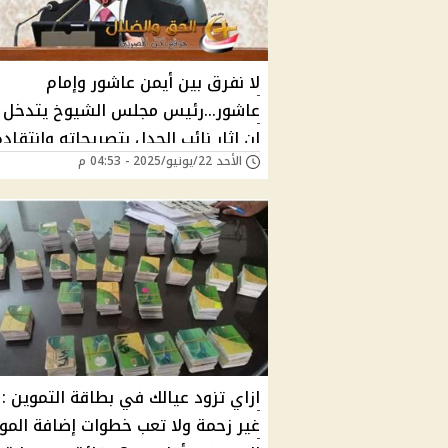
لا نفرق بين أيمن عاشور وإمام
عاشور...رئيس مجلس الشيوخ يتدخل 
ان اثار نائب الجدل بتصريحاته وانتقاده
الأحد 22/يونيو/2025 - 04:53 م
لوزارة التعليم العالي
ازاي تزود عيالك في بطاقة التموين :
غير زحمة ولا تعب خطوات إضافة الموا