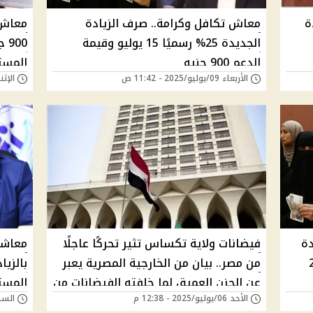
ادة
معاش تكافل وكرامة.. صرف الزيادة
معاش 
الجديدة 25% رسميًا 15 يوليو وقيمة
الدعم 900 جنيه
المست
الأربعاء 09/يوليو/2025 - 11:42 ص
الإثنين 07/يوليو/25
دة
فيضانات ولاية تكساس تثير تحركًا عاجلًا
من مصر.. بيان من الخارجية المصرية يعبر
عن الحزن العميق لما خلفته الفيضانات من
المست
الأحد 06/يوليو/2025 - 12:38 م
السبت 05/يوليو/025
خسائر مروعة ومصابين