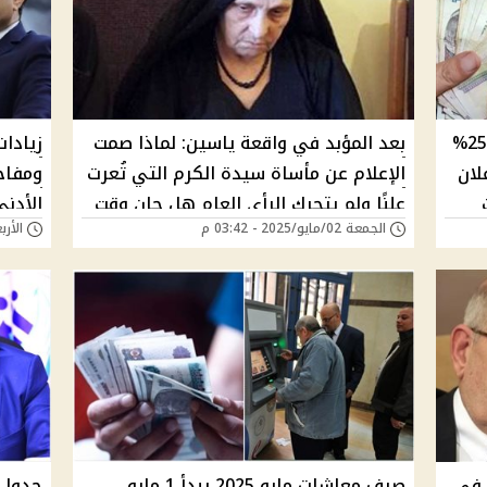
بدء قبض معاش نصف الشهر بزيادة 25%
بعد المؤبد في واقعة ياسين: لماذا صمت
زيادا
لان
الإعلام عن مأساة سيدة الكرم التي تُعرت
ومفاج
علنًا ولم يتحرك الرأي العام هل حان وقت
الأدنى
الجمعة 02/مايو/2025 - 03:42 م
الأربعاء 23/أبريل/
ك
إعادة قضية سعاد ثابت؟
الزياد
التنف
 في
صرف معاشات مايو 2025 يبدأ 1 مايو