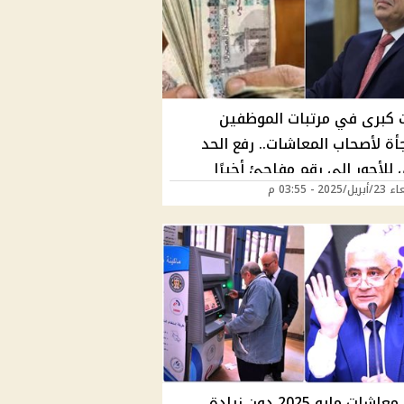
ت كبرى في مرتبات الموظفين
أة لأصحاب المعاشات.. رفع الحد
 للأجور إلى رقم مفاجئ أخيرًا
2025 - 03:55 م
ات المنتظرة في الأجور تدخل حيز
يذ في هذا الموعد
جدول معاشات مايو 2025 دون زيادة