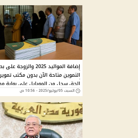
إضافة المواليد 2025 والزوجة عل
التموين متاحة الآن بدون مكتب تموين.
الحق سجل من الموبايل على بوابة مص
السبت 05/يوليو/2025 - 10:56 ص
الرقمية قبل إغلاق الخدمة للفئات
المحددة