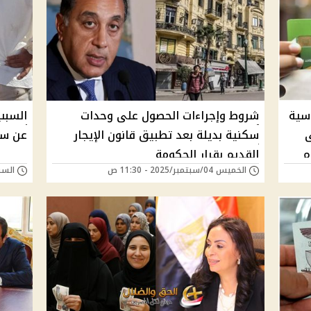
سية
شروط وإجراءات الحصول على وحدات
السبب
ى
سكنية بديلة بعد تطبيق قانون الإيجار
عن سك
م
القديم بقرار الحكومة
الخميس 04/سبتمبر/2025 - 11:30 ص
السبت 30/أغسطس/025