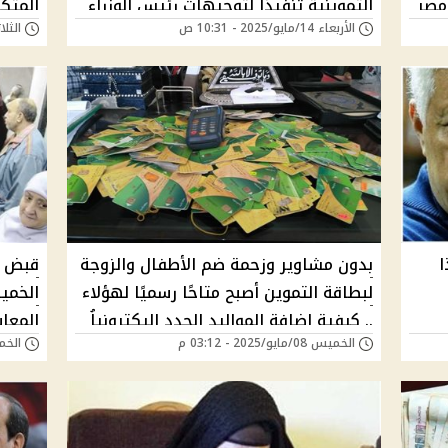
ابة مصر
التموينية تنفيذًا لتوجيهات رئيس الوزراء
المتكا
الأربعاء 14/مايو/2025 - 10:31 ص
الثلاثاء 13/مايو/5
"تغييرات مرتقبة في منظومة الدعم"
حذف المئات هل انت منهم؟
الهمم
ا
بدون مشاوير وزحمة ضم الأطفال والزوجة
لبطاقة التموين أصبح متاحًا رسميًا لهؤلاء
الخمي
.. كيفية إضافة المواليد الجدد اليكترونياُ
المعاش
الخميس 08/مايو/2025 - 03:12 م
الخميس 08/مايو
عبر موقع دعم مصر برقم التليفون بـ4
أعرف 
شروط!