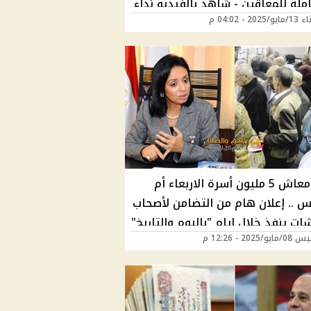
ملة للمعاقين - شاهد بالفيديو نداء
202 - 04:02 م
إنساني من أسرة تضم 5 أفراد من ذوي
قبض معاش 5 مليون أسرة الاربعاء أم
س .. إعلان هام من التضامن لأصحاب
ات ينفذ خلال ايام "باليوم والتاريخ"
/2025 - 12:26 م
هتقبض أمتي؟