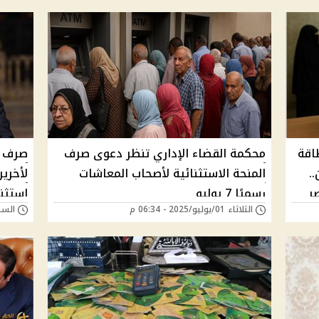
ى بطاقة
محكمة القضاء الإداري تنظر دعوى صرف
.
المنحة الاستثنائية لأصحاب المعاشات
لأخرين
ر
رسميًا 7 يوليو
استثنا
الثلاثاء 01/يوليو/2025 - 06:34 م
السبت 28/يونيو/025
وتوجي