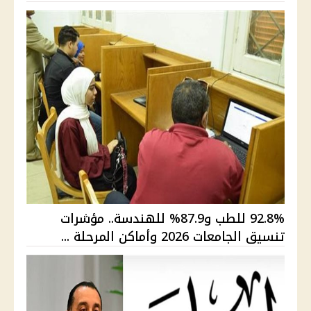
92.8% للطب و87.9% للهندسة.. مؤشرات
تنسيق الجامعات 2026 وأماكن المرحلة ...