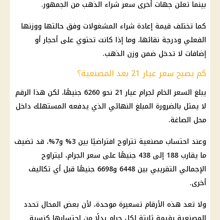
بينما تعلن جهات أخرى سعر شراء الذهب من الجمهور.
كما تختلف قيمة إعادة شراء المشغولات وفق حالتها ووزنها
الفعلي ودرجة نقائها، وما إذا كانت تحتوي على أحجار أو
إضافات لا تدخل ضمن وزن الذهب.
كم يصبح سعر عيار 21 بعد المصنعية؟
يبلغ السعر الخام لجرام عيار 21 نحو 6260 جنيهًا، لكن هذا الرقم
لا يمثل بالضرورة المبلغ النهائي الذي يدفعه المستهلك داخل
محل الصاغة.
وعند احتساب مصنعية تتراوح افتراضيًا بين 3% و7%، قد تضيف
ما يقارب 188 إلى 438 جنيهًا على سعر الجرام، ليتراوح
الإجمالي التقريبي بين 6448 و6698 جنيهًا قبل أي تكاليف
أخرى.
ولا تعد هذه الأرقام تسعيرة موحدة، لأن بعض المحال تحدد
المصنعية بقيمة ثابتة لكل جرام بدلًا من احتسابها كنسبة