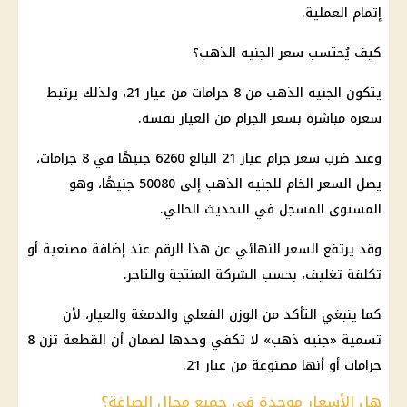
إتمام العملية.
كيف يُحتسب
سعر الجنيه الذهب
؟
يتكون
الجنيه الذهب
من 8 جرامات من
عيار 21
، ولذلك يرتبط
سعره مباشرة بسعر الجرام من العيار نفسه.
وعند ضرب
سعر جرام عيار 21
البالغ 6260 جنيهًا في 8 جرامات،
يصل السعر الخام للجنيه
الذهب
إلى 50080 جنيهًا، وهو
المستوى المسجل في التحديث الحالي.
وقد يرتفع السعر النهائي عن هذا الرقم عند إضافة مصنعية أو
تكلفة تغليف، بحسب الشركة المنتجة والتاجر.
كما ينبغي التأكد من الوزن الفعلي والدمغة والعيار، لأن
تسمية «
جنيه ذهب
» لا تكفي وحدها لضمان أن القطعة تزن 8
جرامات أو أنها مصنوعة من
عيار 21
.
هل الأسعار موحدة في جميع محال الصاغة؟