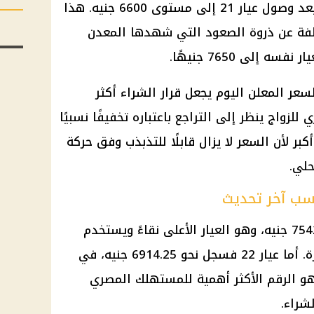
نقطة متابعة مهمة للمستهلكين بعد وصول عيار 21 إلى مستوى 6600 جنيه. هذا
فة عن ذروة الصعود التي شهدها المعدن
 إلى 7650 جنيهًا.
لسعر المعلن اليوم يجعل قرار الشراء أكثر
لزواج ينظر إلى التراجع باعتباره تخفيفًا نسبيًا
أكبر لأن السعر لا يزال قابلًا للتذبذب وفق حركة
حلي.
سب آخر تحديث
سجل سعر الذهب عيار 24 نحو 7542.75 جنيه، وهو العيار الأعلى نقاءً ويستخدم
غالبًا كمؤشر عام لحركة باقي الأعيرة. أما عيار 22 فسجل نحو 6914.25 جنيه، في
 21 عند 6600 جنيه، وهو الرقم الأكثر أهمية للمستهلك المصري
شراء.