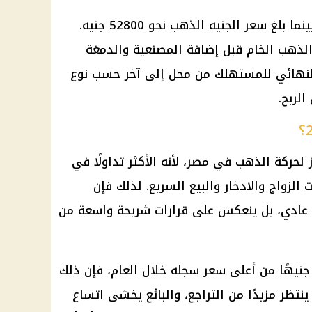
سعر الجنيه الذهب
نحو 52800 جنيه.
لذهب
الخام قبل إضافة المصنعية والدمغة
النهائي للمستهلك من محل إلى آخر حسب نوع
لربح.
 لحركة
الذهب في مصر
، لأنه الأكثر تداولًا في
لزواج والادخار والبيع السريع. لذلك فإن
لا يمر كرقم عادي، بل ينعكس على قرارات شريحة واسعة من
عندما يخسر هذا العيار نحو 1050 جنيهًا من أعلى سعر سجله خلال العام، فإن ذلك
نتظر مزيدًا من التراجع، والبائع يخشى اتساع