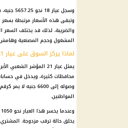
وسجل
عيار 18
نحو 5657.25 جنيه، بينما بلغ
وتبقى هذه الأسعار مرتبطة بسعر
ا
والضريبة، لذلك قد يختلف السعر 
المشغول وحجم المصنعية وهامش ا
لماذا يركز السوق على عيار 21؟
يمثل
عيار 21
المؤشر الشعبي الأبرز
محافظات كثيرة، ويدخل في حسابات ا
وصوله إلى 6600 جنيه 
المواطنين.
و
يخلق حالة ترقب مزدوجة. المشتري ي