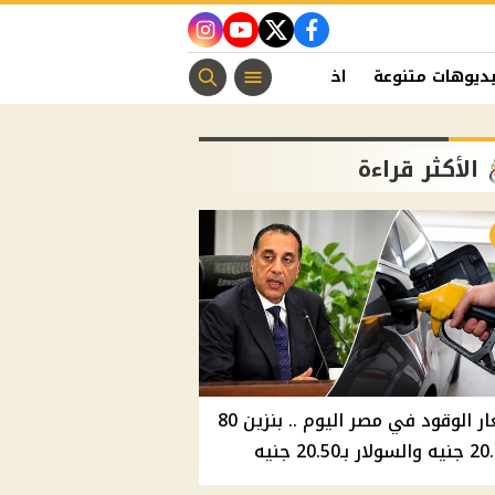
instagram
youtube
twitter
facebook
ديوهات متنوعة
اخبار الفن
منوعات مسيحية
اخبار الرياضة
الأكثر قراءة
أسعار الوقود في مصر اليوم .. بنزين 80