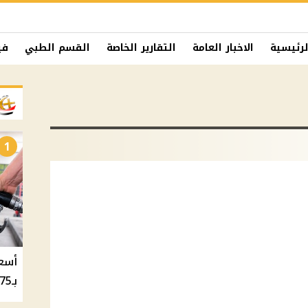
لرئيسية
الاخبار العامة
التقارير الخاصة
القسم الطبي
في
1
بـ20.75 جنيه والسولار بـ20.50 جنيه