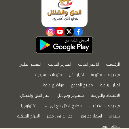
instagram
youtube
twitter
facebook
الرئيسية
الاخبار العامة
التقارير الخاصة
القسم الطبي
فيديوهات متنوعة
اخبار الفن
منوعات مسيحية
اخبار الرياضة
مطبخ الموقع
مواضيع عامة
الاقتصاد والبورصة
كمبيوتر وموبايل
اخبار الحق والضلال
فيديوهات فضائيات
مطبخ الاكل مع لى لى
تكنولوجيا
سيارات
اسعار وعروض
عقارات في مصر
الابراج الفلكية
حظك اليوم