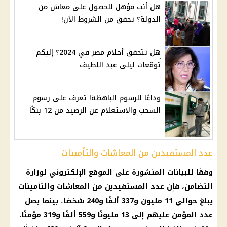
هل أنت مؤهل للحصول على معاش من
الدولة؟ تحقق من الشروط الآن!
هل تتحقق أحلام مصر في 2024؟ إليكم
توقعات ليلى عبد اللطيف
وداعًا للرسوم الباهظة! تعرف على رسوم
السحب والاستعلام عن الرصيد من 12 بنكًا
عدد المستفيدين من المعاشات والتأمينات
وفقًا للبيانات المنشورة على الموقع الإلكتروني لوزارة
التضامن
، فإن عدد المستفيدين من
المعاشات
والتأمينات
يبلغ حوالي 11 مليون و337 ألفًا و240 شخصًا، بينما يصل
عدد المؤمن عليهم إلى 13 مليونًا و559 ألفًا و319 مؤمنًا.