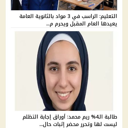
التعليم: الراسب في 3 مواد بالثانوية العامة
يعيدها العام المقبل ويحرم م...
طالبة الـ4% ريم محمد: أوراق إجابة التظلم
ليست لها وتحرر محضر إثبات حال...