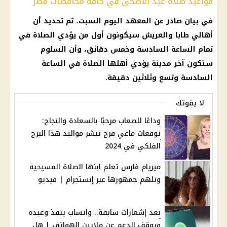
مواعيد صلاة عيد الأضحى في كافة محافظات مصر
في بيان صادر عن المعهد اليوم السبت، تم تحديد أن
أهالي طابا والعريش سيكونون أول من يؤدي الصلاة في
تمام الساعة السادسة وخمس دقائق، وأن السلوم
ستكون آخر مدينة يؤدي أهلها الصلاة في الساعة
السادسة وتسع وثلاثين دقيقة.
لا يفوتك
وداعًا للصعاب مرحبًا بالسعادة والنجاح:
توقعات ماغي فرح تبشر مواليد هذا البرج
الفلكي في 2024
ميريام فارس تعلم ابنها الصلاة المسيحية
وتلهم جمهورها عبر إنستجرام | فيديو
بعد إشعارات سابقة.. واتساب ينفذ وعيده
ويوقف الدعم عن ملايين الهواتف | هل