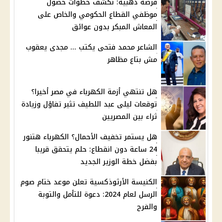
فرصة ذهبية: نكشف خطوات حصول
موظفي القطاع الحكومي والخاص على
المعاش المبكر بدون عوائق
الشاعر محمد فتحى يكتب ... مجدى يعقوب
مش بتاع مظاهر
هل تنتهي أزمة الكهرباء في مصر أخيرا؟
توقعات ليلى عبد اللطيف تثير تفاؤل وزيادة
ثراء بين المصريين
هل يستمر تخفيف الأحمال؟ الكهرباء هتنور
24 ساعة دون انقطاع: حلم يتحقق قريبا
بفضل خطة الوزير الجديد
الكنيسة الأرثوذكسية تعلن موعد ختام صوم
الرسل لعام 2024: دعوة للتأمل والتوبة
والفرح