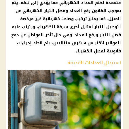
متعمدة لختم العداد الكهربائي مما يؤدي إلى تلفه، يتم
بموجب القانون رفع العداد وفصل التيار الكهربائي عن
المنزل. كما يعتبر تركيب وصلات كهربائية غير مرخصة
لتوصيل التيار لمنازل أخرى سرقة للكهرباء، ويترتب عليه
فصل التيار ورفع العداد. وفي حال تأخر المواطن عن دفع
الفواتير لأكثر من شهرين متتاليين، يتم اتخاذ إجراءات
قانونية لفصل الكهرباء.
استبدال العدادات القديمة