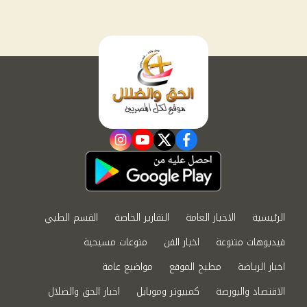
instagram
youtube
twitter
facebook
الرئيسية
الاخبار العامة
التقارير الخاصة
القسم الطبي
فيديوهات متنوعة
اخبار الفن
منوعات مسيحية
اخبار الرياضة
مطبخ الموقع
مواضيع عامة
الاقتصاد والبورصة
كمبيوتر وموبايل
اخبار الحق والضلال