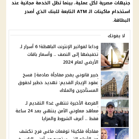
جنيهات مصرية لكل عملية، بينما تظل الخدمة مجانية عند
استخدام ماكينات الـ ATM التابعة للبنك الذي أصدر
البطاقة.
لا يفوتك
وداعا لفواتير الإنترنت الباهظة! 6 أسرار لـ
تخفيضها إلى النصف .. وأسعار باقات
الأرضي لعام 2024
خبير قانوني يفجر مفاجأة صادمة| فسخ
عقود الإيجار القديم: تهديد خطير لحقوق
المستأجرين والملاك
الفرصة الأخيرة تنتهي غدا! التقديم لـ
معاهد معاوني الأمن ينتهي بعد 24 ساعة
فقط .. أعرف الشروط والمزايا
مفاجأة فلكية! توقعات ماغي فرح تكشف