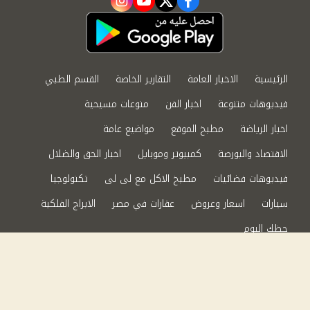
instagram
youtube
twitter
facebook
الرئيسية
الاخبار العامة
التقارير الخاصة
القسم الطبي
فيديوهات متنوعة
اخبار الفن
منوعات مسيحية
اخبار الرياضة
مطبخ الموقع
مواضيع عامة
الاقتصاد والبورصة
كمبيوتر وموبايل
اخبار الحق والضلال
فيديوهات فضائيات
مطبخ الاكل مع لى لى
تكنولوجيا
سيارات
اسعار وعروض
عقارات في مصر
الابراج الفلكية
حظك اليوم
من نحن
سياسة الخصوصية
اتصل بنا
©2024 الحق والضلال All Rights Reserved.
Powered by