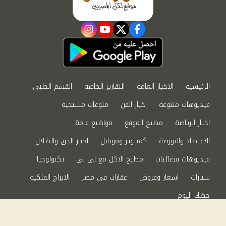
instagram
youtube
twitter
facebook
الرئيسية
الاخبار العامة
التقارير الخاصة
القسم الطبي
فيديوهات متنوعة
اخبار الفن
منوعات مسيحية
اخبار الرياضة
مطبخ الموقع
مواضيع عامة
الاقتصاد والبورصة
كمبيوتر وموبايل
اخبار الحق والضلال
فيديوهات فضائيات
مطبخ الاكل مع لى لى
تكنولوجيا
سيارات
اسعار وعروض
عقارات في مصر
الابراج الفلكية
حظك اليوم
من نحن
سياسة الخصوصية
اتصل بنا