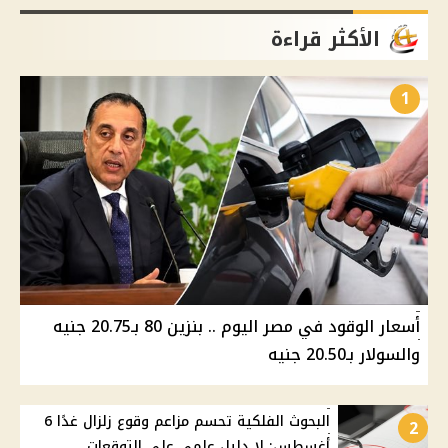
الأكثر قراءة
1
أسعار الوقود في مصر اليوم .. بنزين 80 بـ20.75 جنيه
والسولار بـ20.50 جنيه
البحوث الفلكية تحسم مزاعم وقوع زلزال غدًا 6
2
أغسطس: لا دليل علمي على التوقعات