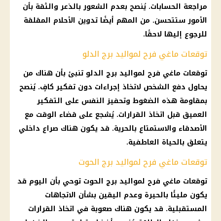
مراجعة الحسابات. يُنصح بعدم الشعور بالذعر والثقة بأن
الأمور ستتحسن. من المهم أيضًا تدوين الأحلام المقلقة
للرجوع إليها لاحقًا.
توقعات ماغي فرح لمواليد برج الدلو
توقعات ماغي فرح
لمواليد
برج الدلو
تنبئ بأن هناك من
يحاول دفع الشخص لاتخاذ إجراءات دون تفكير كافٍ. يُنصح
بمقاومة هذه الضغوط وتحفيز النفس على التفكير
العميق قبل اتخاذ القرارات. يُشجع على قضاء الوقت مع
الأصدقاء والاستمتاع بالحرية. قد يكون هناك صراع داخلي
يتعلق بالحياة العاطفية.
توقعات ماغي فرح لمواليد برج الحوت
توقعات ماغي فرح
لمواليد
برج الحوت
توحي بأن اليوم قد
يكون مليئًا بالحيرة وعدم اليقين بشأن الاتجاهات
المستقبلية. قد يكون هناك صعوبة في اتخاذ القرارات