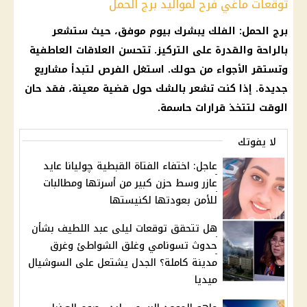
توقعات ماغي فرح لمواليد برج الحمل
برج الحمل
:
الفلك
يبشرك بيوم موفق، حيث ستشعر
بالراحة والقدرة على التركيز. تتحسن
العلاقات العاطفية
وتستقر الأجواء من حولك. استغل الفرص لتبدأ مشاريع
جديدة. إذا كنت تشعر بالشك حول
قضية
معينة، فقد حان
الوقت لتتخذ قرارات حاسمة.
لا يفوتك
عاجل: اختفاء الفتاة القبطية چوليانا عايد
عازر وسط حزن كبير من أسرتها ومطالبات
للأمن بعودتها لكنيستها
هل تتحقق توقعات ليلى عبد اللطيف بشأن
حدوث تسونامي وغلق الشواطئ وغرق
مدينة كاملة؟ الجدل يشتعل على السوشيال
ميديا