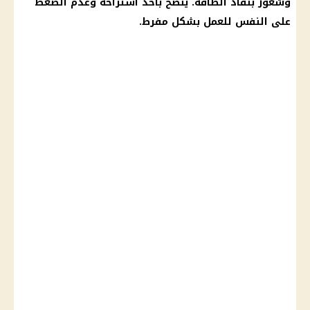
وشعور بنفاد الطاقة. يُنصح بأخذ استراحة وعدم
الضغط
على النفس للعمل بشكل مفرط.