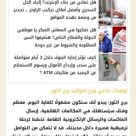
هل تعاني من بطء الإنترنت؟ إليك الحل
السحري وأفضل أماكن تركيب الراوتر .. تحذير
من وضعه بهذه المواقع
هل تفكروا في المعاش المبكر يا موظفي
الدولة والقطاع الخاص؟ هتعرفوا السن
المطلوبة والشروط من غير دوخة
كيف تؤثر إجازة البنوك خلال 3 أيام متواصلة
على سحب وإيداع الأموال ورسوم الاستعلام
عن الرصيد من ماكينات ATM ؟
توقعات ماغي فرح لمواليد برج الثور
برج الثور
: يبدو أنك ستكون مشغولًا للغاية اليوم، معظم
وقتك سيُستهلك في المكالمات الهاتفية، إرسال
الفاكسات والرسائل الإلكترونية الهامة. تخطط لرحلة
ترفيهية قصيرة داخل مدينتك. قد لا تتمكن من التواصل