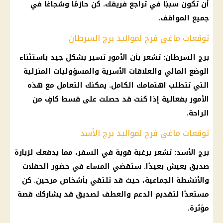
أن تكون سببًا في تراجع فريقك. كن حازمًا وشجاعًا في
جميع المواقف.
توقعات ماغي فرح لمواليد برج السرطان
برج السرطان
: تشعر بأن الأمور تسير بشكل جيد باستثناء
الوضع المالي والعلاقات الأسرية والمسؤوليات المنزلية
التي تتطلب اهتمامك الكامل. يمكنك التعامل مع هذه
الأمور بفعالية إذا كنت قد حصلت على قسط كافٍ من
الراحة.
توقعات ماغي فرح لمواليد برج الأسد
برج الأسد
: تشعر برغبة قوية في السفر، مما يدفعك لزيارة
صديق يعيش بعيدًا. ستقضي المساء في حضور الحفلات
والأنشطة الجماعية، حيث قد تلتقي بأشخاص مرحين. كن
مستعدًا لتقديم
الدعم
والعطف لصديق قد يشاركك قصة
مؤثرة.