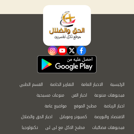
instagram
youtube
twitter
facebook
الرئيسية
الاخبار العامة
التقارير الخاصة
القسم الطبي
فيديوهات متنوعة
اخبار الفن
منوعات مسيحية
اخبار الرياضة
مطبخ الموقع
مواضيع عامة
الاقتصاد والبورصة
كمبيوتر وموبايل
اخبار الحق والضلال
فيديوهات فضائيات
مطبخ الاكل مع لى لى
تكنولوجيا