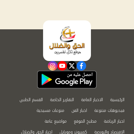
instagram
youtube
twitter
facebook
الرئيسية
الاخبار العامة
التقارير الخاصة
القسم الطبي
فيديوهات متنوعة
اخبار الفن
منوعات مسيحية
اخبار الرياضة
مطبخ الموقع
مواضيع عامة
الاقتصاد والبورصة
كمبيوتر وموبايل
اخبار الحق والضلال