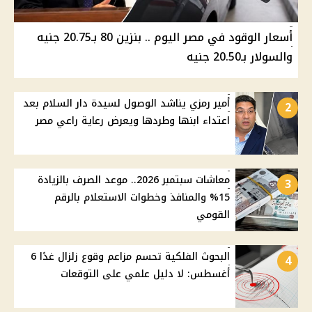
أسعار الوقود في مصر اليوم .. بنزين 80 بـ20.75 جنيه
والسولار بـ20.50 جنيه
أمير رمزي يناشد الوصول لسيدة دار السلام بعد
2
اعتداء ابنها وطردها ويعرض رعاية راعي مصر
معاشات سبتمبر 2026.. موعد الصرف بالزيادة
3
15% والمنافذ وخطوات الاستعلام بالرقم
القومي
البحوث الفلكية تحسم مزاعم وقوع زلزال غدًا 6
4
أغسطس: لا دليل علمي على التوقعات