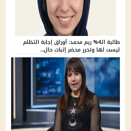
طالبة الـ4% ريم محمد: أوراق إجابة التظلم
ليست لها وتحرر محضر إثبات حال...