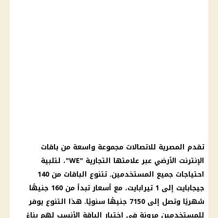
تقدم المصرية للاتصالات مجموعة واسعة من باقات
الإنترنت الأرضي عبر علامتها التجارية "WE"، لتلبية
احتياجات جميع المستخدمين. تتنوع الباقات من 140
جيجابايت إلى 1 تيرابايت، مع أسعار تبدأ من 160 جنيهًا
شهريًا وتصل إلى 7150 جنيهًا سنويًا. هذا التنوع يوفر
للمستخدمين مرونة في اختيار الباقة الأنسب لهم بناءً