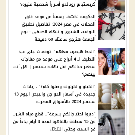
كريستيانو رونالدو أسراراً شخصية مثيرة؟
الحكومة تكشف رسمياً عن موعد غلق
المحلات في مصر 2024: تفاصيل تطبيق
التوقيت الشتوي وانتهاء الصيفي - يوم
الجمعة هترجع ساعتك 60 دقيقة
"الحظ هيضرب معاهم": توقعات ليلى عبد
اللطيف لـ 4 أبراج على موعد مع مفاجآت
ستغير حياتهم قبل نهاية سبتمبر | هل أنت
بينهم؟
"الكيلو والكرتونة وصلوا كام؟".. زيادات
جديدة في أسعار الدواجن والبيض اليوم 13
سبتمبر 2024 بالأسواق المصرية
"دبروا احتياجاتكم بسرعة".. قطع مياه الشرب
عن 15 منطقة بالقاهرة لمدة 3 أيام بدءاً من
غدٍ السبت وحتى الثلاثاء