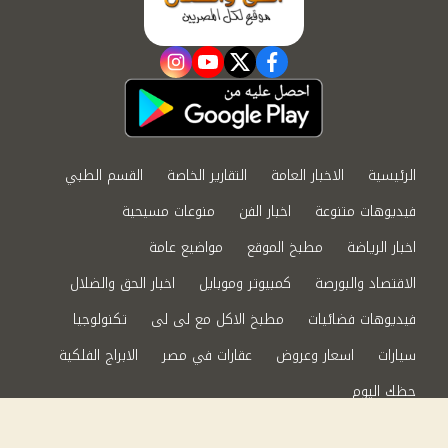
instagram
youtube
twitter
facebook
الرئيسية
الاخبار العامة
التقارير الخاصة
القسم الطبي
فيديوهات متنوعة
اخبار الفن
منوعات مسيحية
اخبار الرياضة
مطبخ الموقع
مواضيع عامة
الاقتصاد والبورصة
كمبيوتر وموبايل
اخبار الحق والضلال
فيديوهات فضائيات
مطبخ الاكل مع لى لى
تكنولوجيا
سيارات
اسعار وعروض
عقارات في مصر
الابراج الفلكية
حظك اليوم
من نحن
سياسة الخصوصية
اتصل بنا