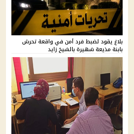
بلاغ يقود لضبط فرد أمن في واقعة تحرش
بابنة مذيعة شهيرة بالشيخ زايد