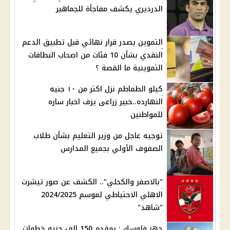
الدرديري يكشف مفاجأة للجماهير
التموين يصدر قرار نهائي قبل تطبيق الدعم
النقدي بشأن 10 فئات من اصحاب البطاقات
التموينية ما القصة ؟
كيلو الطماطم نزل اكتر من ١٠ جنيه
النهارده..خبير زراعى يزف اخبار ساره
للمواطنين
توجيه عاجل من وزير التعليم بشأن طلاب
الصفوف الأولي بجميع المدارس
"بالاصفر والكحلي".. الكشف عن صور تيشرت
الاهلي الاحتياطي لموسم 2024/2025
"شاهد"
جهز فلوسك : بمقدم 150 الف جنيه خطوات