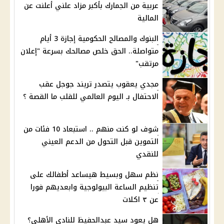
عربية من الجمارك بأكبر مزاد علني أعلنت عن
المالية
البنوك والمصالح الحكومية إجازة 3 أيام
متواصلة.. الحق خلص مصالحك بسرعة "إعلان
مرتقب"
مجدي يعقوب يتصدر تريند جوجل عقب
الاحتفال بـ اليوم العالمي للقلب ما القصة ؟
شوف لو كنت منهم .. استبعاد 10 فئات من
التموين قبل التحول من الدعم العيني
للنقدي
نظم سهل وبسيط هيساعد أطفالك على
تنظيم الساعة البيولوجية وابعديهم فورا
عن ٣ اكلات
هل يعود سيد عبدالحفيظ للنادي الأهلي؟