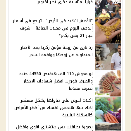
قرارا بمناسبة ذكرى نصر أكتوبر
"الأصفر اتهبد في الأرض".. تراجع في أسعار
الذهب اليوم في محلات الصاغة | شوف
عيار 21 بقى بكام؟
رد نارى من زوجة مؤمن زكريا بعد الأخبار
المتداولة عن زوجها وواقعة السحر
لو محوش 110 الف هتقبض 44550 جنيه
والصرف فوري.. افضل شهادات الادخار
تصرف مقدما
اكلات أحرص على تناولها بشكل مستمر
لانك بيها هتحمى نفسك من أخطر الأمراض
كالسكتة القلبية
بصورة بطاقتك بس هتشترى اقوى وافضل