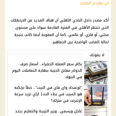
لن نهدم المعبد
أكد مصدر داخل
النادي الأهلي
أن هناك العديد من الارتباطات
التي تنتظر
الأهلي
في الفترة القادمة سواء على مستوى
محلي، أو قاري، أو عالمي، كما أن العقوبة أيضا كانت نتيجة
لحالة الغضب الواضحة بين الجماهير.
لا يفوتك
بكام سعر العمله الخضراء.. أسعار صرف
الدولار مقابل الجنيه بنهاية التعاملات اليوم
في البنوك
"لوعندك واي فاي في البيت".. خطأ نرتكبه
هو السبب في بطء النت| ازاي تزيد سرعة
الإنترنت في منزلك؟
عاجل ورسمي.. وزير التربية والتعليم يتخذ