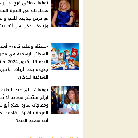
توقعات ماغي فرح: 4 أ
محظوظة في الفترة المقب
مع فرص جديدة للحب والن
وزيادة الدخل|هل أنت بي
«علبتك وصلت كام؟» أسعا
السجائر الرسمية في مصر
اليوم 19 أكتوبر
جديدة بعد الزيادة الأخير
الشرقية للدخان
أبراج ستختبر سعادة لا تُ
ومفاجآت سارة تفتح أبواب
الفرحة بالفترة القادمة|ه
أنت سعيد الحظ؟