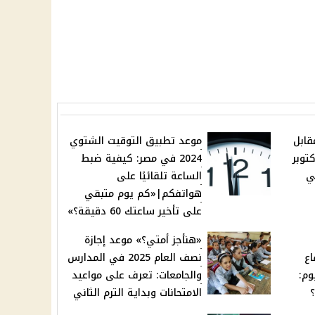
قابل
موعد تطبيق التوقيت الشتوي
المصري الأحد 20 أكتوبر
2024 في مصر: كيفية ضبط
في
الساعة تلقائيًا على
هواتفكم|«كم يوم متبقي
على تأخير ساعتك 60 دقيقة؟»
«هنأجز أمتي؟» موعد إجازة
اع
نصف العام 2025 في المدارس
وم:
والجامعات: تعرف على مواعيد
الامتحانات وبداية الترم الثاني