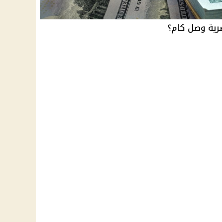
رية وصل كام؟