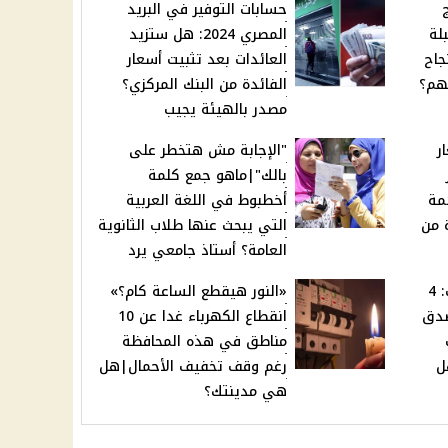
براج
حسابات التوفير في البريد
لة
المصري 2024: هل ستزيد
جاح
العائدات بعد تثبيت أسعار
نهم؟
الفائدة من البنك المركزي؟
مصدر بالهيئة يجيب
ر
"الإجابة مش هتخطر على
بالك"|ماهو جمع كلمة
 2024: قائمة
أخطبوط في اللغة العربية
ة من
التي يبحث عنها طلاب الثانوية
العامة؟ أستاذ جامعي يرد
توقعات ليلى عبد اللطيف: 4
«النور هيقطع الساعة كام؟»
صدق
انقطاع الكهرباء غدا عن 10
مناطق في هذه المحافظة
ل
رغم وقف تخفيف الأحمال|هل
هي مدينتك؟