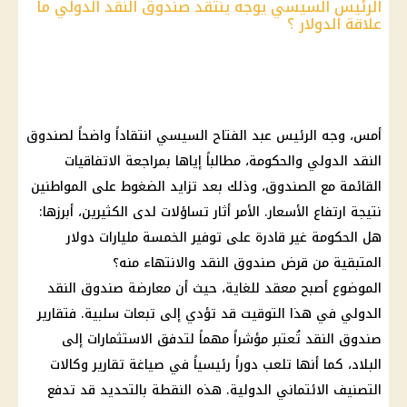
الرئيس السيسي يوجه ينتقد صندوق النقد الدولي ما
علاقة الدولار ؟
أمس، وجه
الرئيس عبد الفتاح السيسي
انتقاداً واضحاً لصندوق
النقد الدولي والحكومة، مطالباً إياها بمراجعة الاتفاقيات
القائمة مع الصندوق، وذلك بعد تزايد الضغوط على المواطنين
نتيجة
ارتفاع الأسعار
. الأمر أثار تساؤلات لدى الكثيرين، أبرزها:
هل
الحكومة
غير قادرة على
توفير
الخمسة مليارات
دولار
المتبقية من قرض
صندوق النقد
والانتهاء منه؟
الموضوع أصبح معقد للغاية، حيث أن معارضة
صندوق النقد
الدولي
في هذا التوقيت قد تؤدي إلى تبعات سلبية. فتقارير
صندوق النقد
تُعتبر مؤشراً مهماً لتدفق
الاستثمارات
إلى
البلاد، كما أنها تلعب دوراً رئيسياً في صياغة تقارير وكالات
التصنيف الائتماني الدولية. هذه النقطة بالتحديد قد تدفع