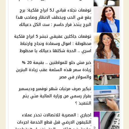
توقعات نجلاء قباني لـ5 ابراج فلكية؛ برج
يقع في الحب ويخطف الانظار وصاحب هذا
البرج يتخذ قرار حاسم : ست الكل دعيالك
توقعات جاكلين عقيقي تبشر 5 ابراج فلكية
محظوظة : اموال وسعادة ونجاح وارتباط
اسري .. الحجة شكلها دعيالك يا محظوظ
خبر مش حلو للمواطنين .. بقيمة 20 %
زيادة سعر هذه السلعة عقب زيادة البنزين
والسولار في مصر
تبكير صرف مرتبات شهر نوفمبر وديسمبر
بقرار رسمي من وزارة المالية متي يتم
التنفيذ ؟
اجباري : المصرية للاتصالات تحذر عملاء
التليفون الارضي قبل قطع الخدمة اجرءات