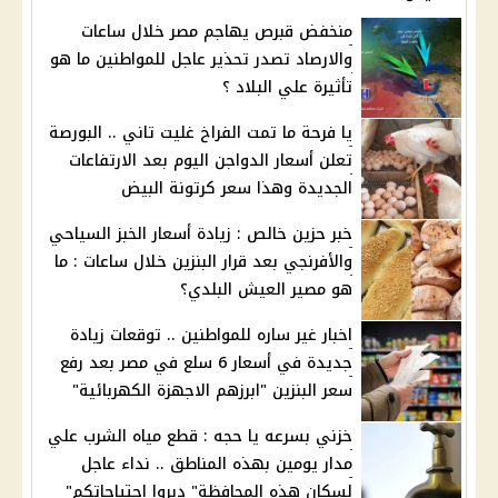
منخفض قبرص يهاجم مصر خلال ساعات
والارصاد تصدر تحذير عاجل للمواطنين ما هو
تأثيرة علي البلاد ؟
يا فرحة ما تمت الفراخ غليت تاني .. البورصة
تعلن أسعار الدواجن اليوم بعد الارتفاعات
الجديدة وهذا سعر كرتونة البيض
خبر حزين خالص : زيادة أسعار الخبز السياحي
والأفرنجي بعد قرار البنزين خلال ساعات : ما
هو مصير العيش البلدي؟
اخبار غير ساره للمواطنين .. توقعات زيادة
جديدة في أسعار 6 سلع في مصر بعد رفع
سعر البنزين "ابرزهم الاجهزة الكهربائية"
خزني بسرعه يا حجه : قطع مياه الشرب علي
مدار يومين بهذه المناطق .. نداء عاجل
لسكان هذه المحافظة" دبروا احتياجاتكم"