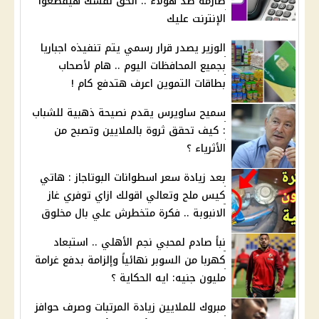
صارمة ضد هؤلاء .. الحق نفسك هيقطعوا
الإنترنت عليك
الوزير يصدر قرار رسمي يتم تنفيذه اجباريا
بجميع المحافظات اليوم .. هام لأصحاب
بطاقات التموين اعرف هتدفع كام !
سميح ساويرس يقدم نصيحة ذهبية للشباب
: كيف تحقق ثروة بالملايين وتصبح من
الأثرياء ؟
بعد زيادة سعر اسطوانات البوتاجاز : هاتي
كيس ملح وتعالي اقولك ازاي توفري غاز
الانبوبة .. فكرة متخطرش علي بال مخلوق
نبأ صادم لمحبي نجم الأهلي .. استبعاد
كهربا من السوبر نهائياً وإلزامة بدفع غرامة
مليون جنيه: ايه الحكاية ؟
مبروك للملايين زيادة المرتبات وصرف حوافز