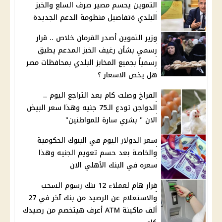
التموين يحسم مصير صرف السلع والخبز
البلدي ةتفاصيل منظومة الدعم الجديدة
وزير التموين أصدر الفرمان خلاص .. قرار
رسمي بشأن رغيف الخبز المدعم يطبق
رسمياً بجميع المخابز البلدي بمحافظات مصر
هل يخص الاسعار ؟
الفراخ وصلت كام بعد التراجع اليوم ..
الدواجن تودع الـ75 جنيه وهذا سعر البيض
الان " بشري سارة للمواطنين"
سعر الدولار اليوم في البنوك الحكومية
والخاصة بعد حسم تعويم الجنيه وهذا
سعره في البنك الأهلي الان
قرار هام لعملاء 12 بنك رسوم السحب
والاستعلام عن الرصيد من بنك آخر في 27
ألف ماكينة ATM أعرف هيتخصم من رصيدك