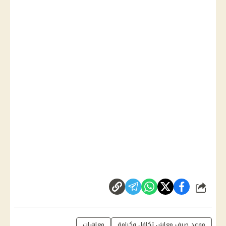
شارك
موعد صرف معاش تكافل وكرامة
معاشات