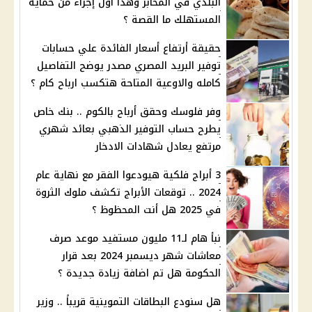
البلدي في المخابز وهذا اول إجراء من حماية
المستهلك ما القصة ؟
حقيقة أرتفاع أسعار الفائدة علي حسابات
توفير البريد المصري مصدر يوضح التفاصيل
كامله والاوعية المتاحة هتكسب ارباح كام ؟
وفر فلوسك وحقق أرباح بالكوم .. بنك خاص
يطرح حساب التوفير الذهبي بعائد شهري
مرتفع يعادل شهادات الادخار
3 أبراج فلكية هيودعوا الفقر مع نهاية عام
2024 .. توقعات الأبراج تكشف ملوك الثروة
في 2025 هل أنت المحظوظ ؟
نبأ هام لـ11 مليون مستفيد موعد صرف
معاشات شهر ديسمبر 2024 بعد قرار
الحكومة هل تم اضافة زيادة جديدة ؟
هل سنودع البطاقات التموينية قريباً .. وزير