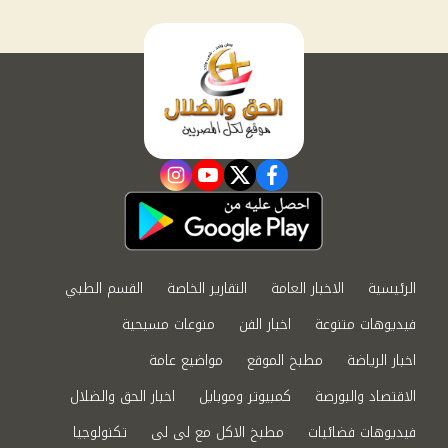
instagram
youtube
twitter
facebook
الرئيسية
الاخبار العامة
التقارير الخاصة
القسم الطبي
فيديوهات متنوعة
اخبار الفن
منوعات مسيحية
اخبار الرياضة
مطبخ الموقع
مواضيع عامة
الاقتصاد والبورصة
كمبيوتر وموبايل
اخبار الحق والضلال
فيديوهات فضائيات
مطبخ الاكل مع لى لى
تكنولوجيا