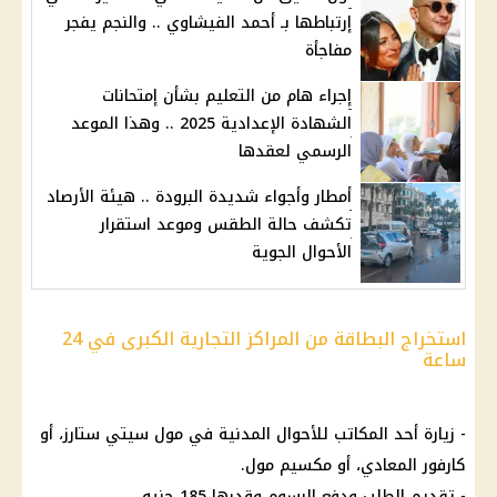
إرتباطها بـ أحمد الفيشاوي .. والنجم يفجر
مفاجأة
إجراء هام من التعليم بشأن إمتحانات
الشهادة الإعدادية 2025 .. وهذا الموعد
الرسمي لعقدها
أمطار وأجواء شديدة البرودة .. هيئة الأرصاد
تكشف حالة الطقس وموعد استقرار
الأحوال الجوية
استخراج البطاقة من المراكز التجارية الكبرى في 24
ساعة
- زيارة أحد المكاتب للأحوال المدنية في مول سيتي ستارز، أو
كارفور المعادي، أو مكسيم مول.
- تقديم الطلب ودفع
الرسوم
وقدرها 185 جنيه.