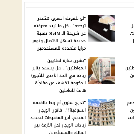
"لو تلفونك اتسرق هتقدر
ل
ترجعه".. كل ما تريد معرفته
ل إلى 7500
عن شريحة الـ eSIM: تقنية
جديدة تسهل الاتصال وتوفر
مزايا متعددة للمستخدمين
"بشرى سارة لملايين
طنين
المواطنين".. هل يشهد يناير
من
زيادة في الحد الأدنى للأجور؟
الحكومة تكشف عن مفاجأة
هامة للعاملين
دعم
"تدرج سنوي أم ربط بالقيمة
ن
السوقية؟".. قانون الإيجار
نت
القديم: أبرز المقترحات لتحديد
زيادات الإيجار لحل الأزمة بين
المالك والمستأجرين