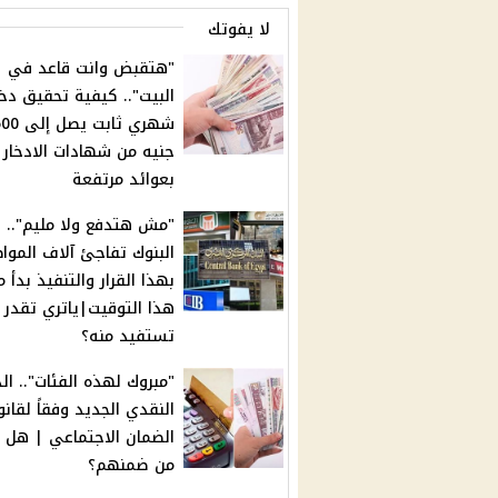
لا يفوتك
"هتقبض وانت قاعد في
البيت".. كيفية تحقيق دخ
شهري ثابت يص
جنيه من شهادات الادخار|
بعوائد مرتفعة
"مش هتدفع ولا مليم"..
البنوك تفاجئ آلاف الموا
بهذا القرار والتنفيذ بدأ 
هذا التوقيت|ياتري تقدر
تستفيد منه؟
"مبروك لهذه الفئات".. ال
النقدي الجديد وفقاً لقانو
الضمان الاجتماعي | هل ا
من ضمنهم؟