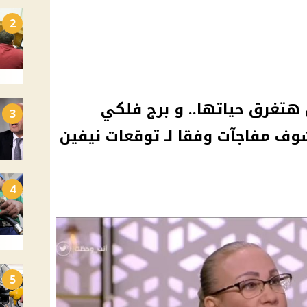
2
هتغرق حياتها.. و برج فلكي
3
ف مفاجآت وفقا لـ توقعات نيفين
4
5