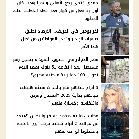
حمدى فتحى رجع الأهلى رسميا وهذا كان
أول رد فعل من كولر بعد اتخاذ الخطيب لتلك
الخطوة
آخر يومين فى الخريف....الأرصاد تطلق
صافرات الإنذار وتحذر المواطنين من فعل
هذا الأمر
سعر الدولار في السوق السوداء يسجل رقم
مستحيل بعد ارتفاعه بـ5 بنوك بمصر اليوم ..
تحويل 100 دولار بكام جنيه مصري؟
3 أبراج حظهم فقر وأحداث سيئة هتقلب
حياتهم بداية 2025 "انفصال ومرض
وانتكاسة وخسارة فلوس"
مكاسب مالية ضخمة وسفر والنحس هيبعد
عن مواليد ٤ أبراج فلكية قريب اوى يابختك
يامحظوظ لو انت منهم