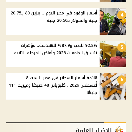
أسعار الوقود في مصر اليوم .. بنزين 80 بـ20.75
4
جنيه والسولار بـ20.50 جنيه
92.8% للطب و87.9% للهندسة.. مؤشرات
5
تنسيق الجامعات 2026 وأماكن المرحلة الثانية
قائمة أسعار السجائر في مصر السبت 8
6
أغسطس 2026.. كليوباترا 48 جنيهًا وميريت 111
جنيهًا
الاخبار العامة