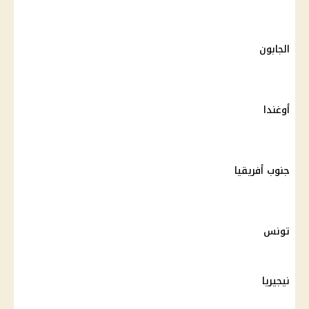
الجابون
أوغندا
جنوب أفريقيا
تونس
نيجيريا