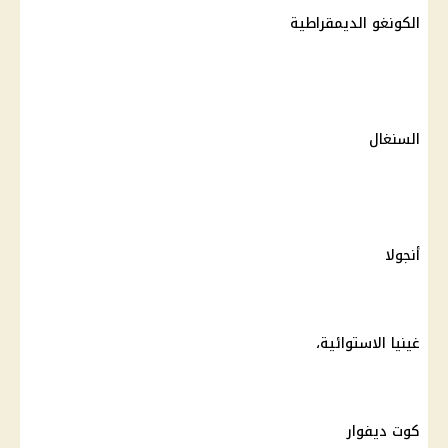
الكونغو الديمقراطية
السنغال
أنجولا
غينيا الاستوائية،
كوت ديفوار