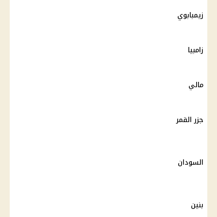
زيمبابوي
زامبيا
مالي
جزر القمر
السودان
بنين