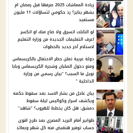
زيادة المعاشات 2025 صرفها قبل رمضان ام
بشهر يناير؟ رد حكومي لتساؤلات 11 مليون
مستفيد
لو التابلت اتسرق ولا ضاع منك او اتكسر
اعرف التعليمات الجديدة من وزارة التعليم
لاستلام آخر جديد بالخطوات
دولة عربية تعلن حظر الاحتفال بالكريسماس
ومنع دخول الصلبان وشجرة الكريسماس وبابا
نويل ما السبب؟ "بيان رسمي من وزارة
الداخلية "
بيان عاجل من بشار الاسد بعد سقوط حكمه
ويكشف اسرار وكواليس ليلة سقوط
دمشق: هل كان يخطط للهروب؟ "شاهد"
طوابير أمام البريد المصري بعد طرح اقوى
حساب توفير هتقبض منه كل شهر وبعائد