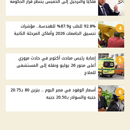
فلكيًا والترحيل إلى الخميس ينتظر قرار الحكومة
92.8% للطب و87.9% للهندسة.. مؤشرات
4
تنسيق الجامعات 2026 وأماكن المرحلة الثانية
إصابة رئيس مباحث أكتوبر في حادث مروري
5
أعلى محور 26 يوليو ونقله إلى المستشفى
للعلاج
أسعار الوقود في مصر اليوم .. بنزين 80 بـ20.75
6
جنيه والسولار بـ20.50 جنيه