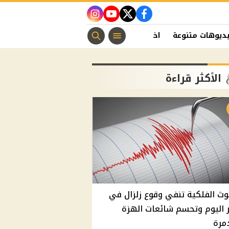
instagram
youtube
twitter
facebook
ديوهات متنوعة
اخبار الفن
منوعات مسيحية
اخبار الرياضة
الأكثر قراءة
وث الفلكية تنفي وقوع زلزال في
اليوم وتحسم شائعات الهزة
مرة