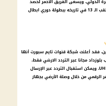
رة
الدولي، ويسعى الفريق الاحمر لحصد
يخه ببطولة
دوري ابطال
ن، فقد أعلنت
شبكة
قنوات تايم سبورت أنها
 بلوزداد
مجانا عبر التردد الارضي فقط،
ويمكنك تنزيله من خلال تردد UHF32، ويمكن استقبال التردد عبر الإرسال
يفر الرقمي من خلال وصلة الأرضي بجهاز