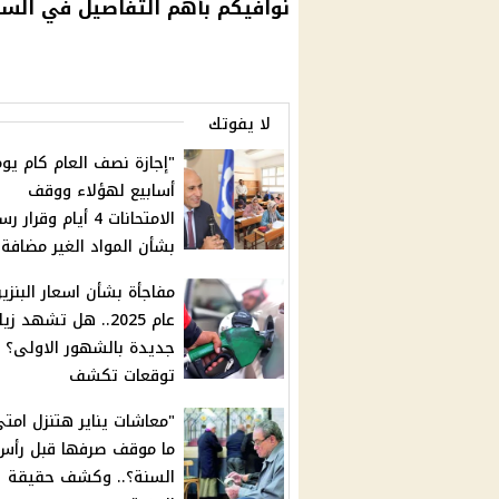
نوافيكم بأهم التفاصيل في السطو
لا يفوتك
أسابيع لهؤلاء ووقف
الامتحانات 4 أيام وقرا
بشأن المواد الغير مضافة
مفاجأة بشأن اسعار البنز
عام 2025.. هل تشهد زي
جديدة بالشهور الاولى؟
توقعات تكشف
"معاشات يناير هتنزل امت
ما موقف صرفها قبل رأس
السنة؟.. وكشف حقيقة