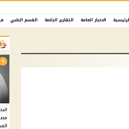
لرئيسية
الاخبار العامة
التقارير الخاصة
القسم الطبي
في
1
البح
مصر 
المد