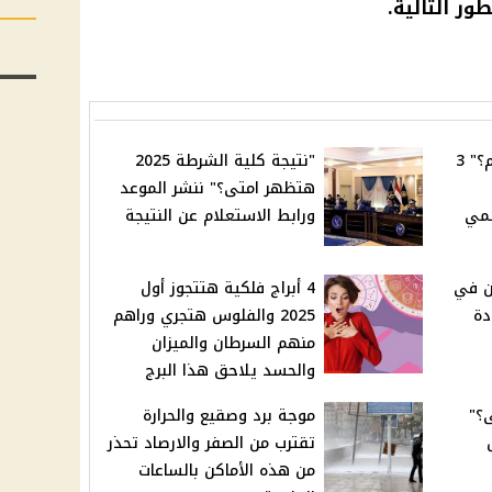
ر التالية.
"إجازة نصف العام كام يوم؟" 3
"نتيجة كلية الشرطة 2025
هتظهر امتى؟" ننشر الموعد
ر رسمي
ورابط الاستعلام عن النتيجة
ين في
4 أبراج فلكية هتتجوز أول
ادة
2025 والفلوس هتجري وراهم
منهم السرطان والميزان
والحسد يلاحق هذا البرج
ى؟"
موجة برد وصقيع والحرارة
تقترب من الصفر والارصاد تحذر
من هذه الأماكن بالساعات