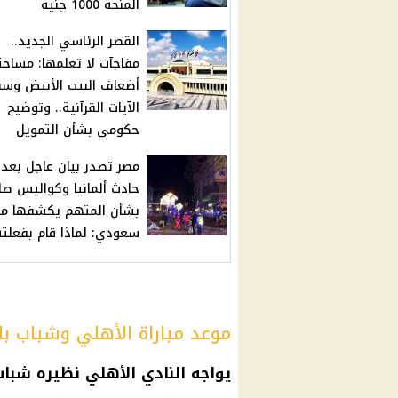
المنحة 1000 جنيه
القصر الرئاسي الجديد..
مفاجآت لا تعلمها: مساحت
أضعاف البيت الأبيض وس
الآيات القرآنية.. وتوضيح
حكومي بشأن التمويل
مصر تصدر بيان عاجل بعد
حادث ألمانيا وكواليس صا
بشأن المتهم يكشفها م
سعودي: لماذا قام بفعلته
موعد مباراة الأهلي وشباب بل
يواجه
النادي الأهلي
نظيره شباب 