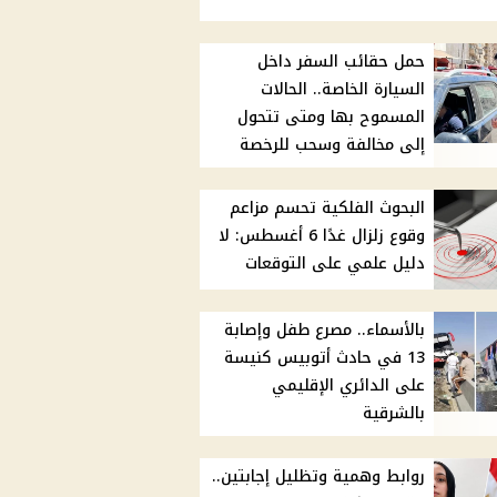
حمل حقائب السفر داخل
السيارة الخاصة.. الحالات
المسموح بها ومتى تتحول
إلى مخالفة وسحب للرخصة
البحوث الفلكية تحسم مزاعم
وقوع زلزال غدًا 6 أغسطس: لا
دليل علمي على التوقعات
بالأسماء.. مصرع طفل وإصابة
13 في حادث أتوبيس كنيسة
على الدائري الإقليمي
بالشرقية
روابط وهمية وتظليل إجابتين..