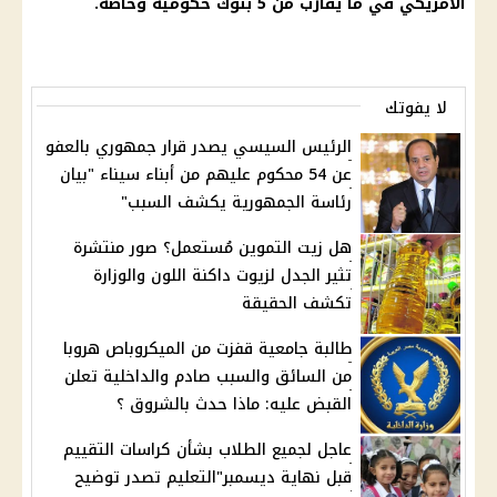
الامريكي في ما يقارب من 5 بنوك حكومية وخاصة.
لا يفوتك
الرئيس السيسي يصدر قرار جمهوري بالعفو
عن 54 محكوم عليهم من أبناء سيناء "بيان
رئاسة الجمهورية يكشف السبب"
هل زيت التموين مُستعمل؟ صور منتشرة
تثير الجدل لزيوت داكنة اللون والوزارة
تكشف الحقيقة
طالبة جامعية قفزت من الميكروباص هروبا
من السائق والسبب صادم والداخلية تعلن
القبض عليه: ماذا حدث بالشروق ؟
عاجل لجميع الطلاب بشأن كراسات التقييم
قبل نهاية ديسمبر"التعليم تصدر توضيح