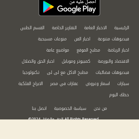
الرئيسية
الاخبار العامة
التقارير الخاصة
القسم الطبي
فيديوهات متنوعة
اخبار الفن
منوعات مسيحية
اخبار الرياضة
مطبخ الموقع
مواضيع عامة
الاقتصاد والبورصة
كمبيوتر وموبايل
اخبار الحق والضلال
فيديوهات فضائيات
مطبخ الاكل مع لى لى
تكنولوجيا
سيارات
اسعار وعروض
عقارات في مصر
الابراج الفلكية
حظك اليوم
من نحن
سياسة الخصوصية
اتصل بنا
©2024 الحق والضلال All Rights Reserved.
Powered by