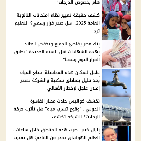
هام بخصوص الدرجات"
كشف حقيقة تغيير نظام امتحانات الثانوية
العامة 2025.. هل صدر قرار رسمي؟ التعليم
ترد
بنك مصر يفاجئ الجميع ويخفض العائد
بهذه الشهادات قبل السنة الجديدة "يطبق
القرار اليوم رسميا"
عاجل لسكان هذه المحافظة: قطع المياه
بعد قليل بمناطق سكنية والشركة تصدر
إعلان عاجل لإخطار الأهالي
نكشف كواليس حادث مطار القاهرة
الدولي.. "وقوع تسرب مياه" هل تأثرت حركة
الرحلات؟ الشركة تكشف
زلزال كبير يضرب هذه المناطق خلال ساعات..
العالم الهولندي يحذر من القادم: هل يقترب