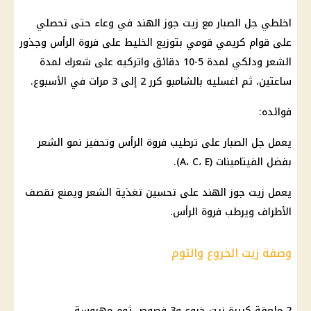
اخلطي جل الصبار مع زيت جوز الهند في وعاء حتى تحصلي
على قوام كريمي قومي بتوزيع الخليط على فروة الرأس وجذور
الشعر ودلكي لمدة 5-10 دقائق واتركيه على شعرك لمدة
ساعتين، ثم اغسليه بالشامبو كرر 2 إلى 3 مرات في الأسبوع.
فوائده:
يعمل جل الصبار على ترطيب فروة الرأس وتحفيز نمو الشعر
بفضل الفيتامينات (A، C، E).
يعمل زيت جوز الهند على تحسين تغذية الشعر ويمنع تقصف
الأطراف ويرطب فروة الرأس.
وصفة زيت الخروع والثوم
2 ملعقة كبيرة زيت خروع و3 فصوص ثوم مهروسة