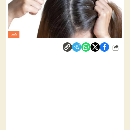
شعر
شارك