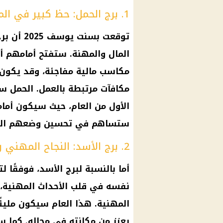
1. برج الحمل: حظ كبير في المال والتغيير الإيجابي
توقعت بسنت يوسف 2025 أن
بر
المال
والمهنة. ستفتح أمامهم أ
مكاسب مالية
مفاجئة، وقد يكون 
مكافآت مرتبطة بالعمل.
الحمل
سيش
الأول من العام، حيث سيكون أما
ستساهم في تحسين وضعهم الم
2. برج الأسد: النجاح المهني والثراء في الطريق
نفسه في قلب الأحداث المهنية،
المهنية. هذا العام سيكون مليئً
يعزز من مكانته في مجاله. كما