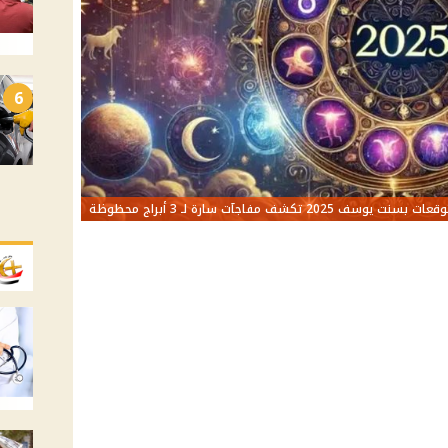
6
قعات بسنت يوسف 2025 تكشف مفاجآت سارة لـ 3 أبراج محظوظة