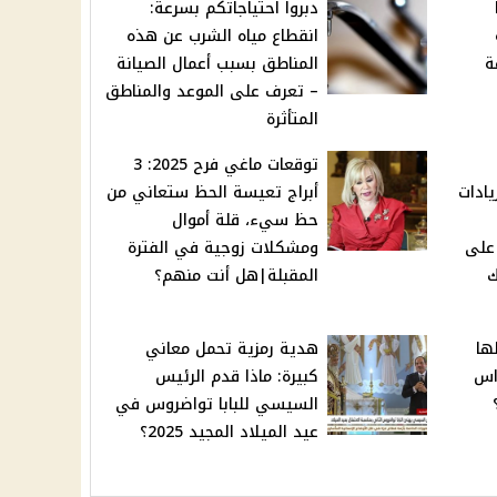
ا
دبروا احتياجاتكم بسرعة:
انقطاع مياه الشرب عن هذه
ة
المناطق بسبب أعمال الصيانة
– تعرف على الموعد والمناطق
المتأثرة
توقعات ماغي فرح 2025: 3
يادات
أبراج تعيسة الحظ ستعاني من
حظ سيء، قلة أموال
تعرف على
ومشكلات زوجية في الفترة
ك
المقبلة|هل أنت منهم؟
ها
هدية رمزية تحمل معاني
اس
كبيرة: ماذا قدم الرئيس
 المجيد 2025؟
السيسي للبابا تواضروس في
عيد الميلاد المجيد 2025؟