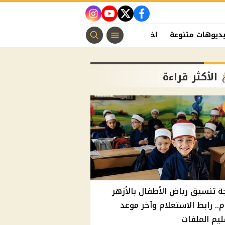
instagram
youtube
twitter
facebook
ديوهات متنوعة
اخبار الفن
منوعات مسيحية
اخبار الرياضة
الأكثر قراءة
ة تنسيق رياض الأطفال بالأزهر
م.. رابط الاستعلام وآخر موعد
يم الملفات