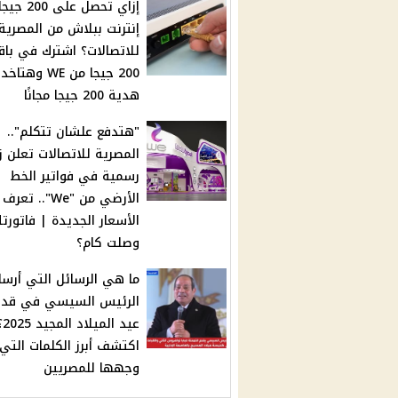
إزاي تحصل على 200 جيج
إنترنت ببلاش من المصرية
للاتصالات؟ اشترك في باق
200 جيجا من WE وهتاخد
هدية 200 جيجا مجانًا
"هتدفع علشان تتكلم"..
المصرية للاتصالات تعلن ز
رسمية في فواتير الخط
الأرضي من "We".. 
الأسعار الجديدة | فاتورت
وصلت كام؟
ما هي الرسائل التي أرسل
الرئيس السيسي في قد
عيد الميلاد
اكتشف أبرز الكلمات التي
وجهها للمصريين