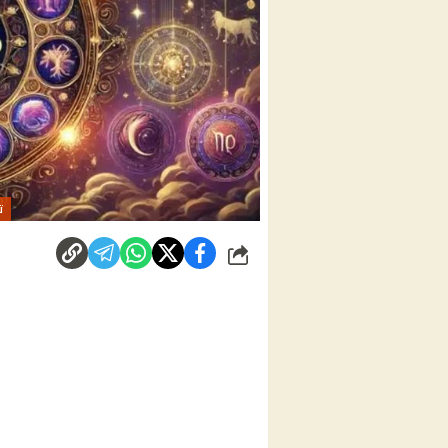
تو
شارك