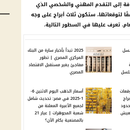
افة إلى التقدم المهني والشخصي الذي
ًا لتوقعاتها، ستكون ثلاث أبراج على وجه
ام. تعرف عليها في السطور التالية.
لسل
2025 تبدأ بأخبار سارة من البنك
المركزي المصري | تطور
مفاجئ يغير مستقبل الاقتصاد
لسل
المصري
قعات
أسعار الذهب اليوم الاثنين 6-
و شالة 2025: 4 أبراج
1-2025 في مصر: تحديث شامل
دود
لجميع الأعيرة المعلنة من
تعيش
شعبة المجوهرات | عيار 21
بالمصنعية بكام الآن؟