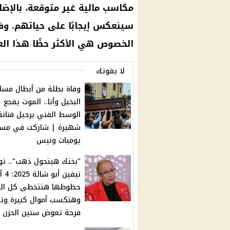
مكاسب مالية غير متوقعة، بالإض
سينعكس إيجابًا على حياتهم. وفق
الخصوص هي الأكثر حظًا هذا الع
لا يفوتك
وفاة بطلة من أبطال مس
البخيل وأنا.. الموت يفجع
الوسط الفني برحيل فنانة
شهيرة | شاركت في مس
يوميات ونيس
"بختك هيتحول ذهب".. تو
نيفين أب
حظوظها هتتخطى كل الح
وهتكسب أموال كبيرة و
فرحة تعوض سنين الحزن