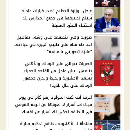
عاجل.. وزارة التعليم تصدر قرارات عاجلة
سيتم تطبيقها في جميع المدارس بلا
استثناء الفترة المقبلة
صورته وهي بتصفعه على وشه.. تفاصيل
اعتـ داء فتاة على طبيب الجيزة في عيادته..
"عايزة تتجوزني بالعافية"
الضربات تتوالى على الزمالك والأهلي
ينتعش.. بيان عاجل من القلعة الحمراء
يسعد الأهلاوية ويحبط ويحزن جمهور
الزمالك على حال ناديه!
اعرف أنت كنت المولود رقم كام في يوم
ميلادك.. أسرار لا تعرفها عن الرقم القومي
في البطاقة تحكي لك أسرار عن نفسك
مفاجأة لـ الأهلاوية.. طاقم تحكيم مباراة