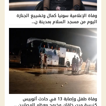
وفاة الإعلامية سونيا كمال وتشييع الجنازة
اليوم من مسجد السلام بمدينة ن...
وفاة طفل وإصابة 13 في حادث أتوبيس
كنيسة ميت خاقان وخروج معظم المصابين ...