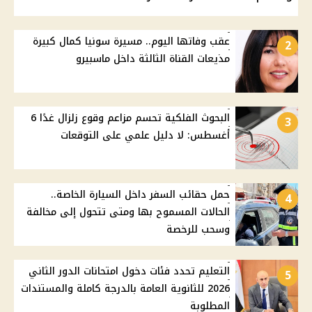
عقب وفاتها اليوم.. مسيرة سونيا كمال كبيرة
2
مذيعات القناة الثالثة داخل ماسبيرو
البحوث الفلكية تحسم مزاعم وقوع زلزال غدًا 6
3
أغسطس: لا دليل علمي على التوقعات
حمل حقائب السفر داخل السيارة الخاصة..
4
الحالات المسموح بها ومتى تتحول إلى مخالفة
وسحب للرخصة
التعليم تحدد فئات دخول امتحانات الدور الثاني
5
2026 للثانوية العامة بالدرجة كاملة والمستندات
المطلوبة