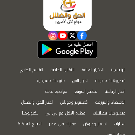
instagram
youtube
twitter
facebook
الرئيسية
الاخبار العامة
التقارير الخاصة
القسم الطبي
فيديوهات متنوعة
اخبار الفن
منوعات مسيحية
اخبار الرياضة
مطبخ الموقع
مواضيع عامة
الاقتصاد والبورصة
كمبيوتر وموبايل
اخبار الحق والضلال
فيديوهات فضائيات
مطبخ الاكل مع لى لى
تكنولوجيا
سيارات
اسعار وعروض
عقارات في مصر
الابراج الفلكية
حظك اليوم