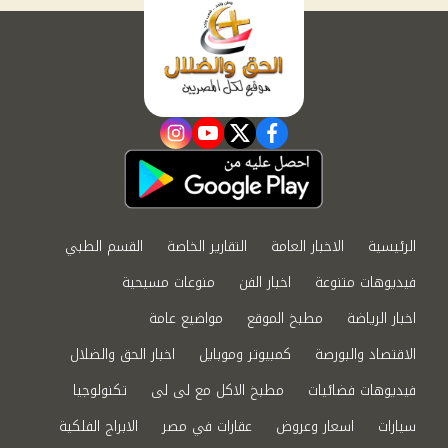
instagram
youtube
twitter
facebook
الرئيسية
الاخبار العامة
التقارير الخاصة
القسم الطبي
فيديوهات متنوعة
اخبار الفن
منوعات مسيحية
اخبار الرياضة
مطبخ الموقع
مواضيع عامة
الاقتصاد والبورصة
كمبيوتر وموبايل
اخبار الحق والضلال
فيديوهات فضائيات
مطبخ الاكل مع لى لى
تكنولوجيا
سيارات
اسعار وعروض
عقارات في مصر
الابراج الفلكية