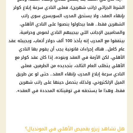
الشرط الجزائي (راتب شهرين)، فعلى النادي سرعة إبلاغ
كولر
بإنهاء العقد، ولا يستحق المدرب السويسري سوى راتب
الشهرين فقط.. هما بيحاولوا ينصبوا على
النادي الأهلي
،
والمحاميين الإجانب اللي بيجيبهم النادي لصوص وحرامية،
بيتفقوا مع المدرب إنه يأخذ 100 ألف
دولار
أتعاب، ويجيبله عقد
عام كامل.. هناك إجراءات قانونية يجب أن يقوم بها
النادي
الأهلي
، لكن الأزمة في العقد وبنوده، إذا كان عقد
كولر
مع
الأهلي يتطلب العام الثالث، بتجديده من الطرفين، فعلى
النادي سرعة إبلاغ المدرب بإنهاء العقد.. حتى لو عن طريق
الميل الإلكتروني، ولذلك يتحصل حينها على راتب شهرين
فقط، وهذا ما يستحقه في توقيتاته المحددة في العقد».
هل نشاهد زيزو بقميص الأهلي في المونديال؟