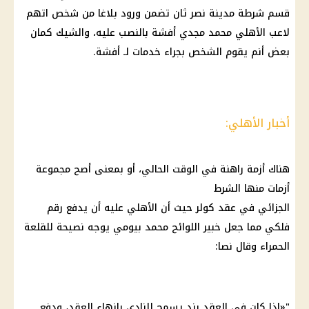
قسم شرطة مدينة نصر ثان تضمن ورود بلاغا من شخص اتهم
لاعب
الأهلي
محمد مجدي أفشة بالنصب عليه، والشيك كمان
بعض أنم يقوم الشخص بجراء خدمات لـ أفشة.
أخبار الأهلي:
هناك أزمة راهنة في الوقت الحالي، أو بمعنى أصح مجموعة
أزمات منها الشرط
الجزائي في عقد
كولر
حيث أن
الأهلي
عليه أن يدفع رقم
فلكي مما جعل خبير اللوائح محمد بيومي يوجه نصيحة للقلعة
الحمراء وقال نصا:
"«إذا كان في العقد بند يسمح للنادي بإنهاء العقد، ودفع