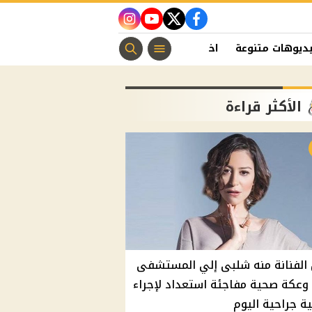
instagram
youtube
twitter
facebook
ديوهات متنوعة
اخبار الفن
منوعات مسيحية
اخبار الرياضة
الأكثر قراءة
الفنانة منه شلبى إلي المستشفى
وعكة صحية مفاجئة استعداد لإجراء
ة جراحية اليوم