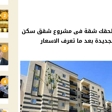
2
لف جنية ! الحقك شقة فى مشروع شقق سكن
3
4