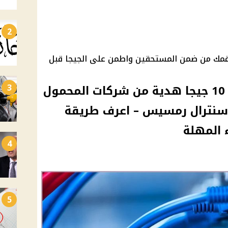
2
قمك من ضمن المستحقين واطمن على الجيجا قبل
3
«يا بختك لو كنت منهم».. 10 جيجا هدية من شركات المحمول
ق سنترال رمسيس – اعرف طريقة
 المهلة
4
5