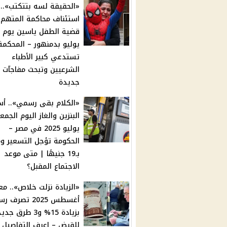
«الحقيقة لسه بتتكتب»..
استئناف محاكمة المتهم
يوليو بدمنهور – المحكمة
تستدعي كبير الأطباء
الشرعيين وتبحث مفاجآت
جديدة
«الكلام بقى رسمي».. أس
يوليو 2025 في مصر –
ال
بـ19 جنيهًا | متى موعد
الاجتماع المقبل؟
«الزيادة نزلت خلاص».. م
أغسطس 2025 تصرف ر
بزيادة 15% و3 طرق ج
للقبض – اعرف التفاصيل