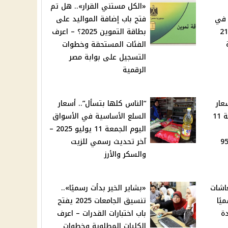
«الكل مستني القرار».. هل تم
 في
فتح باب إضافة المواليد على
قضية الطفل ياسين يوم 21
بطاقة التموين 2025؟ – اعرف
الفئات المستحقة وخطوات
التسجيل على بوابة مصر
الرقمية
عار
“الناس كلها بتسأل”.. أسعار
البنزين والغاز اليوم الجمعة 11
السلع الأساسية في الأسواق
اليوم الجمعة 11 يوليو 2025 –
حكومة تؤجل التسعير و95
آخر تحديث رسمي للزيت
والسكر والأرز
عاشات
«بشاير الخير بدأت رسميًا»..
سميًا
تنسيق الجامعات 2025 يفتح
ديدة
باب اختبارات القدرات – اعرف
الكليات المطلوبة وخطوات