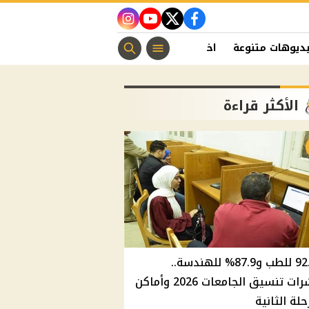
instagram
youtube
twitter
facebook
ديوهات متنوعة
اخبار الفن
منوعات مسيحية
اخبار الرياضة
الأكثر قراءة
92.8% للطب و87.9% للهندسة..
مؤشرات تنسيق الجامعات 2026 وأماكن
حلة الثانية