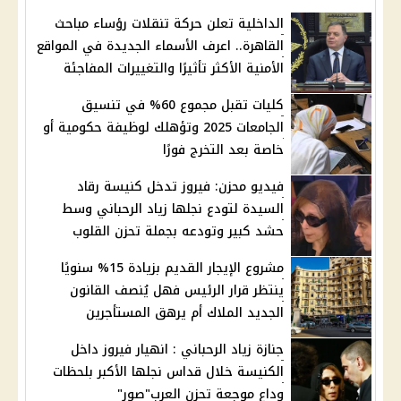
الداخلية تعلن حركة تنقلات رؤساء مباحث
القاهرة.. اعرف الأسماء الجديدة في المواقع
الأمنية الأكثر تأثيرًا والتغييرات المفاجئة
كليات تقبل مجموع 60% في تنسيق
الجامعات 2025 وتؤهلك لوظيفة حكومية أو
خاصة بعد التخرج فورًا
فيديو محزن: فيروز تدخل كنيسة رقاد
السيدة لتودع نجلها زياد الرحباني وسط
حشد كبير وتودعه بجملة تحزن القلوب
مشروع الإيجار القديم بزيادة 15% سنويًا
ينتظر قرار الرئيس فهل يُنصف القانون
الجديد الملاك أم يرهق المستأجرين
جنازة زياد الرحباني : انهيار فيروز داخل
الكنيسة خلال قداس نجلها الأكبر بلحظات
وداع موجعة تحزن العرب"صور"