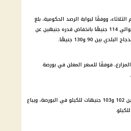
الثلاثاء، ووفقًا لبوابة الرصد الحكومية، بلغ
حوالي 114 جنيهًا بانخفاض قدره جنيهين عن
دجاج البلدي
بين 90 و130 جنيهًا.
لمزارع، فوفقًا للسعر المعلن في
بورصة
وتراوح سعر دجاج الساسو الأحمر بين 102 و103 جنيهات للكيلو في البورصة، ويباع