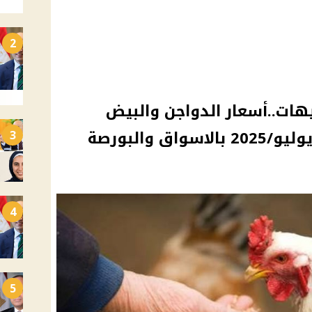
2
 تسجل خسارة 5 جنيهات..أسعار الدواجن والبيض
3
4
5