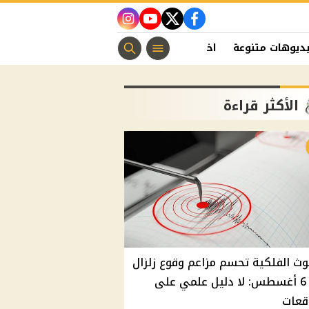
instagram
youtube
twitter
facebook
ديوهات متنوعة
اخبار الفن
منوعات مسيحية
اخبار الرياضة
الأكثر قراءة
وث الفلكية تحسم مزاعم وقوع زلزال
غدًا 6 أغسطس: لا دليل علمي على
قعات