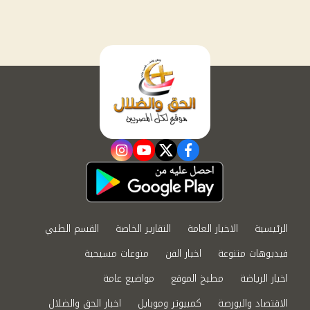
instagram
youtube
twitter
facebook
الرئيسية
الاخبار العامة
التقارير الخاصة
القسم الطبي
فيديوهات متنوعة
اخبار الفن
منوعات مسيحية
اخبار الرياضة
مطبخ الموقع
مواضيع عامة
الاقتصاد والبورصة
كمبيوتر وموبايل
اخبار الحق والضلال