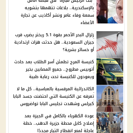
"بنت الرئيس مبارك" في قبضة الأمن
بالإسكندرية.. بلاغات تتهمها بتشويه
سمعة وفاء عامر ونشر أكاذيب عن تجارة
الأعضاء
زلزال البحر الأحمر بقوة 5.1 ريختر يضرب قرب
جيزان السعودية.. هل حدثت هزات ارتدادية
أو خسائر بشرية؟
كنيسة المرج تطمئن أسر الطلاب بعد حادث
أتوبيس مطروح.. جميع المصابين بخير
ويعودون للكنيسة تحت رعاية طبية
الكاتدرائية المرقسية بالعباسية.. كل ما لا
تعرفه عن الكنيسة التي احتضنت جسد البابا
كيرلس وشهدت تجليس البابا تواضروس
عودة الكهرباء بالكامل في الجيزة بعد
إصلاح كابل محطة جزيرة الدهب.. خطة
عاجلة لمنع انقطاع التيار مجددًا