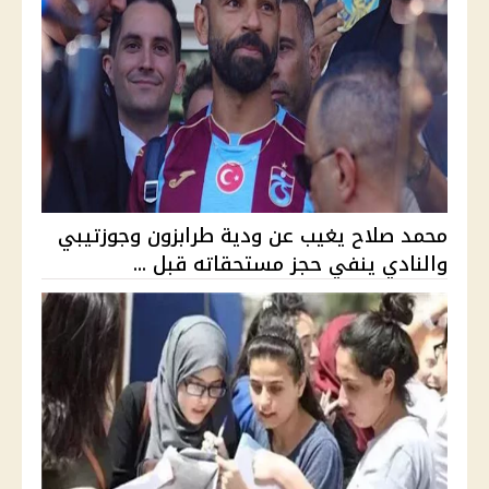
محمد صلاح يغيب عن ودية طرابزون وجوزتيبي
والنادي ينفي حجز مستحقاته قبل ...