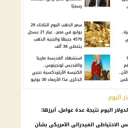
رسميًا
سعر الذهب اليوم الثلاثاء 29
ة..
يوليو في مصر.. عيار 21 يسجل
ي
4570 جنيهًا والجنيه الذهب
يتخطى 36 ألف
ت 2025: 19
استشهاد القديسة مارينا
هم
والقديس لونجينوس..
آن..
الكنيسة الأرثوذكسية تحيي
الذكرى غدًا الأربعاء 30 يوليو
ر اليوم
دولار اليوم
نتيجة عدة عوامل، أبرزها:
س الاحتياطي الفيدرالي الأمريكي بشأن