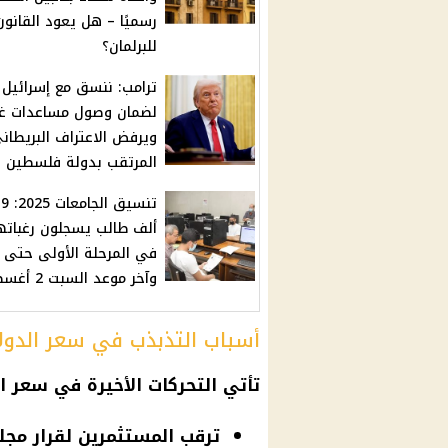
رسميًا – هل يعود القانون
للبرلمان؟
ترامب: ننسق مع إسرائيل
لضمان وصول مساعدات غز
ويرفض الاعتراف البريطان
المرتقب بدولة فلسطين
تنسيق الجامعا
ألف طالب يسجلون رغبات
في المرحلة الأولى حتى ال
وآخر موعد السبت 2 أغسطس
أسباب التذبذب في سعر الدولا
تأتي التحركات الأخيرة في
سعر ال
ترقب المستثمرين لقرار مجل