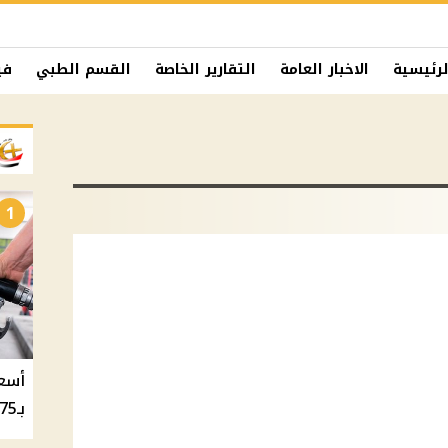
لرئيسية
الاخبار العامة
التقارير الخاصة
القسم الطبي
في
1
بـ20.75 جنيه والسولار بـ20.50 جنيه