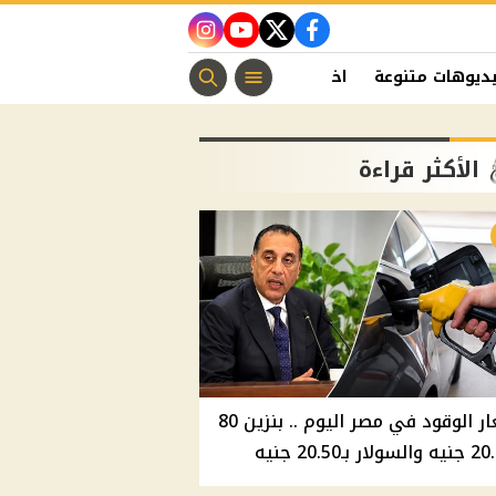
instagram
youtube
twitter
facebook
ديوهات متنوعة
اخبار الفن
منوعات مسيحية
اخبار الرياضة
الأكثر قراءة
أسعار الوقود في مصر اليوم .. بنزين 80