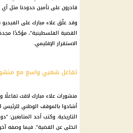
قادرون على تأمين حدودنا مثل أي 
وقد علّق
علاء مبارك
على الفيديو بق
القضية الفلسطينية"، مؤكدًا مجددً
الاستقرار الإقليمي.
تفاعل شعبي واسع مع منشورا
منشورات
علاء مبارك
لاقت تفاعلًا و
أشادوا بالموقف الوطني للرئيس ال
اتخلى عن القضية". فيما وصفه آخر ب