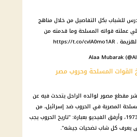
يدرس للشباب بكل التفاصيل من خلال مناهج
ي عملته قواته المسلحة وما قدمته من
لهزيمة .
https://t.co/cvlA0mo1AR
يخ القوات المسلحة وحروب مصر
ر مقطع مصور لوالده الراحل يتحدث فيه عن
مسلحة
المصرية في الحروب ضد إسرائيل، من
نكسة يونيو 1967 إلى نصر أكتوبر 1973، وأرفق الفيديو بعبارة: "تاريخ الحروب يجب
تى يعرف كل شاب تضحيات جيشه".