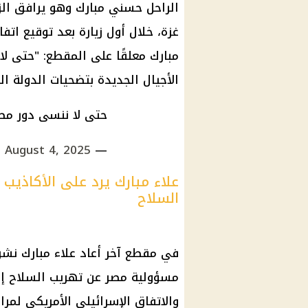
الراحل
حسني مبارك
وهو يرافق الز
غزة، خلال أول زيارة بعد توقيع اتفاقية 
مبارك
معلقًا على المقطع: "حتى لا
الأجيال الجديدة بتضحيات الدولة 
حتى لا ننسى دور مص
August 4, 2025
— Alaa Mubarak (@AlaaMubarak_)
علاء مبارك يرد على الأكاذيب
السلاح
في مقطع آخر أعاد
علاء مبارك
نشره
مسؤولية مصر عن تهريب السلاح إلى غ
والاتفاق الإسرائيلي الأمريكي لمرا