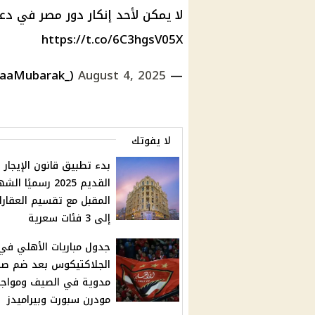
لا يمكن لأحد إنكار دور مصر في دع
https://t.co/6C3hgsV05X
August 4, 2025
— Alaa Mubarak (@AlaaMubarak_)
لا يفوتك
بدء تطبيق قانون الإيجار
القديم 2025 رسميًا الش
المقبل مع تقسيم العقارا
إلى 3 فئات سعرية
جدول مباريات الأهلي في
الجلاكتيكوس بعد ضم ص
مدوية في الصيف ومواج
مودرن سبورت وبيراميدز