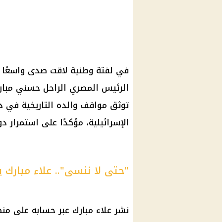
في لفتة وطنية لاقت صدى واسعًا ب
الرئيس
المصري الراحل
حسني مبار
توثق مواقف والده التاريخية في
د
الإسرائيلية، مؤكدًا على استمرار د
"حتى لا ننسى".. علاء مبار
نشر
علاء مبارك
عبر حسابه على منص