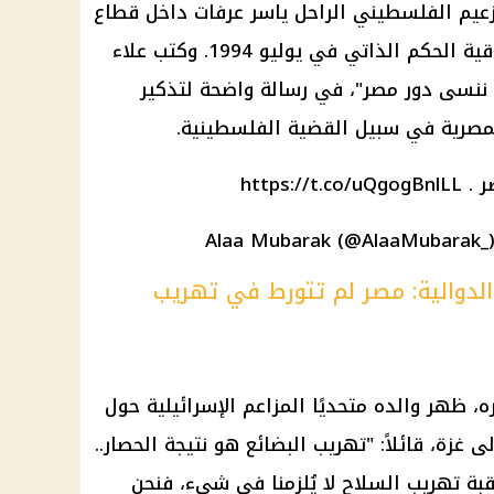
عيم الفلسطيني الراحل ياسر عرفات داخل
قطاع
الحكم الذاتي في يوليو 1994. وكتب
علاء
 ننسى دور مصر"، في رسالة واضحة لتذكير
المصرية في سبيل القضية الفلسطينية.
ر .
https://t.co/uQgogBnlLL
 الدوالية: مصر لم تتورط في تهريب
، ظهر والده متحديًا المزاعم الإسرائيلية حول
زة، قائلاً: "تهريب البضائع هو نتيجة الحصار..
قبة تهريب السلاح لا يُلزمنا في شيء، فنحن