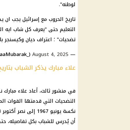
لوطنه".
تاريخ الحروب مع إسرائيل يجب ان 
التعليم
حتى "يعرف كل شاب ايه الل
تضحيات" ؛ اعتراف ديان وكيسنجر با
August 4, 2025
— Alaa Mubarak (@AlaaMubarak_)
علاء مبارك يذكر الشباب بتار
في منشور ثالث، أعاد
علاء مبارك
نش
التضحيات التي قدمتها
القوات ال
أن يُدرس للشباب بكل تفاصيله، ح