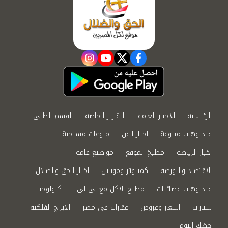
instagram
youtube
twitter
facebook
الرئيسية
الاخبار العامة
التقارير الخاصة
القسم الطبي
فيديوهات متنوعة
اخبار الفن
منوعات مسيحية
اخبار الرياضة
مطبخ الموقع
مواضيع عامة
الاقتصاد والبورصة
كمبيوتر وموبايل
اخبار الحق والضلال
فيديوهات فضائيات
مطبخ الاكل مع لى لى
تكنولوجيا
سيارات
اسعار وعروض
عقارات في مصر
الابراج الفلكية
حظك اليوم