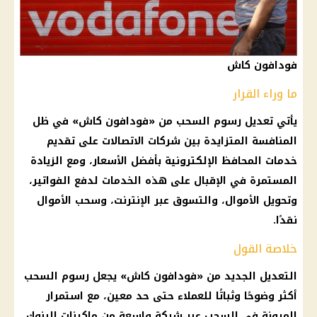
فودافون كاش
ما وراء القرار
يأتي تعديل
رسوم السحب
من «
فودافون كاش
» في ظل
المنافسة المتزايدة بين شركات
الاتصالات
على تقديم
خدمات المحافظ الإلكترونية بأفضل
الأسعار
، ومع الزيادة
المستمرة في الإقبال على هذه الخدمات لدفع الفواتير،
وتحويل الأموال، والتسوق عبر الإنترنت، وسحب الأموال
نقدًا.
خلاصة القول
التعديل الجديد من «
فودافون كاش
» يجعل
رسوم السحب
أكثر وضوحًا وثباتًا للعملاء حتى حد معين، مع استمرار
المرونة في السحب عبر شبكة واسعة من ماكينات
البنوك
،