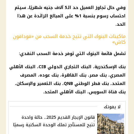
وفي حال تجاوز العميل حد الـ5 آلاف جنيه شهريًا، سيتم
احتساب رسوم بنسبة 1% على المبالغ الزائدة عن هذا
الحد.
ماكينات البنوك التي تتيح خدمة السحب من «فودافون
كاش»
تشمل قائمة
البنوك
التي توفر خدمة
السحب النقدي
:
بنك
الإسكندرية
،
البنك التجاري الدولي
CIB،
البنك الأهلي
المصري
،
بنك مصر
،
بنك القاهرة
، بنك عوده، المصرف
المتحد، بنك قطر الوطني QNB، بنك التعمير والإسكان،
بنك
قناة السويس
،
البنك الأهلي المتحد
.
لا يفوتك
قانون الإيجار القديم 2025.. حالة واحدة
تتيح للمستأجر تملك الوحدة السكنية رسميًا