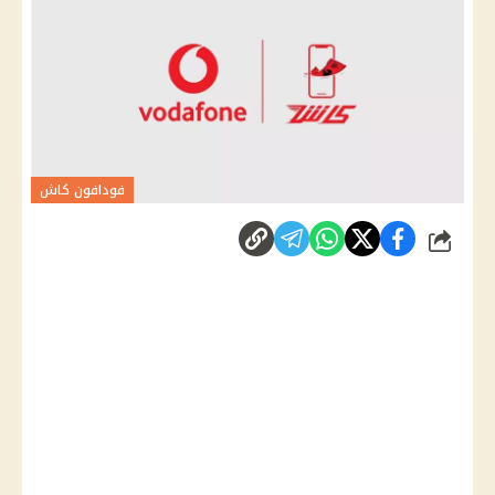
فودافون كاش
شارك