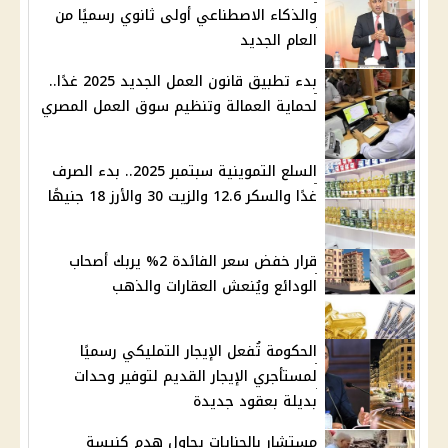
والذكاء الاصطناعي أولى ثانوي رسميًا من
العام الجديد
بدء تطبيق قانون العمل الجديد 2025 غدًا..
لحماية العمالة وتنظيم سوق العمل المصري
السلع التموينية سبتمبر 2025.. بدء الصرف
غدًا والسكر 12.6 والزيت 30 والأرز 18 جنيهًا
قرار خفض سعر الفائدة 2% يربك أصحاب
الودائع ويُنعش العقارات والذهب
الحكومة تُفعل الإيجار التمليكي رسميًا
لمستأجري الإيجار القديم لتوفير وحدات
بديلة بعقود جديدة
مستشار بالجنايات يحاول هدم كنيسة