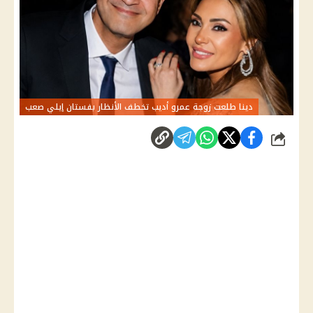
دينا طلعت زوجة عمرو أديب تخطف الأنظار بفستان إيلي صعب
شارك