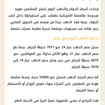
وجاءت
أسعار الدولار والذهب اليوم
لتمنح المتابعين صورة
مزدوجة؛ فالعملة الأمريكية حافظت على استقرارها داخل أغلب
البنوك
، بينما فقد
الذهب
جزءًا من قيمته في السوق المحلي،
رغم بقائه عند مستويات مرتفعة نسبيًا مقارنة بفترات سابقة.
تراجع الذهب اليوم في مصر
سجل
سعر الذهب عيار 24
نحو 7971 جنيهًا للجرام، بينما بلغ
سعر الذهب عيار 21
، وهو الأكثر تداولًا بين المواطنين، نحو
6975 جنيهًا للجرام، في حين وصل
سعر الذهب عيار 18
إلى
5978 جنيهًا للجرام.
أما
سعر الجنيه الذهب
فسجل نحو 55800 جنيه، وسط متابعة
قوية من المقبلين على الشراء سواء بغرض الزواج أو
الاستثمار
أو حفظ القيمة.
هذا التراجع لا يعني بالضرورة تغيرًا كبيرًا في الاتجاه العام