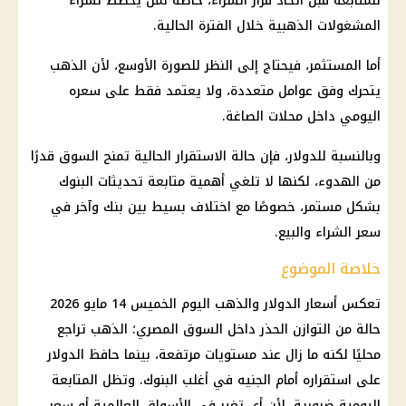
للمتابعة قبل اتخاذ قرار الشراء، خاصة لمن يخطط لشراء
المشغولات الذهبية
خلال الفترة الحالية.
أما المستثمر، فيحتاج إلى النظر للصورة الأوسع، لأن
الذهب
يتحرك وفق عوامل متعددة، ولا يعتمد فقط على سعره
اليومي داخل محلات الصاغة.
وبالنسبة للدولار، فإن حالة الاستقرار الحالية تمنح السوق قدرًا
من الهدوء، لكنها لا تلغي أهمية متابعة تحديثات
البنوك
بشكل مستمر، خصوصًا مع اختلاف بسيط بين
بنك
وآخر في
سعر الشراء والبيع.
خلاصة الموضوع
تعكس
أسعار الدولار والذهب اليوم
الخميس 14 مايو 2026
حالة من التوازن الحذر داخل
السوق المصري
؛
الذهب
تراجع
محليًا لكنه ما زال عند مستويات مرتفعة، بينما حافظ
الدولار
على استقراره أمام الجنيه في أغلب
البنوك
. وتظل المتابعة
اليومية ضرورية، لأن أي تغير في الأسواق العالمية أو سعر