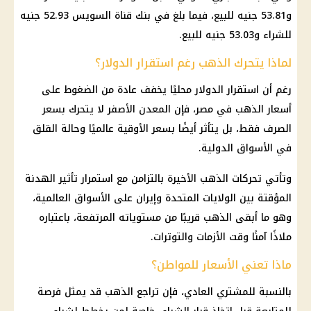
و53.81 جنيه للبيع، فيما بلغ في
بنك قناة السويس
52.93 جنيه
للشراء و53.03 جنيه للبيع.
لماذا يتحرك الذهب رغم استقرار الدولار؟
رغم أن استقرار
الدولار
محليًا يخفف عادة من الضغوط على
أسعار الذهب في مصر
، فإن
المعدن الأصفر
لا يتحرك بسعر
الصرف فقط، بل يتأثر أيضًا بسعر الأوقية عالميًا وحالة القلق
في الأسواق الدولية.
وتأتي تحركات
الذهب
الأخيرة بالتزامن مع استمرار تأثير الهدنة
المؤقتة بين
الولايات المتحدة
وإيران على الأسواق العالمية،
وهو ما أبقى
الذهب
قريبًا من مستوياته المرتفعة، باعتباره
ملاذًا آمنًا وقت الأزمات والتوترات.
ماذا تعني الأسعار للمواطن؟
بالنسبة للمشتري العادي، فإن تراجع
الذهب
قد يمثل فرصة