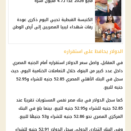
مايو 2026 غدًا لـ4.7 مليون أسرة
الكنيسة القبطية تحيي اليوم ذكرى عودة
رفات شهداء ليبيا المصريين إلى أرض الوطن
الدولار يحافظ على استقراره
في المقابل، واصل
سعر الدولار استقراره أمام الجنيه المصري
داخل عدد كبير من
البنوك
خلال التعاملات الختامية اليوم، حيث
سجل في
البنك الأهلي المصري
52.85 جنيه للشراء و52.95
جنيه للبيع.
كما سجل
الدولار في بنك مصر
نفس المستويات تقريبًا عند
52.85 جنيه للشراء و52.95 جنيه للبيع، بينما بلغ في
البنك
المركزي المصري
نحو 52.86 جنيه للشراء و53 جنيهًا للبيع.
وفي
البنك
التجاري الدولي سجل
الدولار
52.91 جنيه للشراء