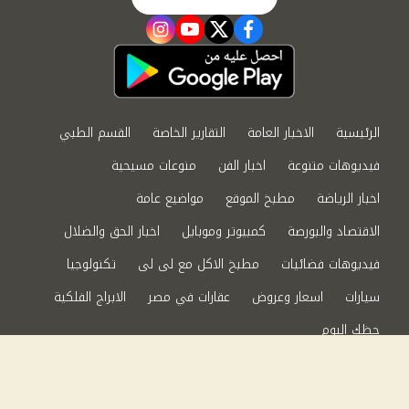
instagram
youtube
twitter
facebook
الرئيسية
الاخبار العامة
التقارير الخاصة
القسم الطبي
فيديوهات متنوعة
اخبار الفن
منوعات مسيحية
اخبار الرياضة
مطبخ الموقع
مواضيع عامة
الاقتصاد والبورصة
كمبيوتر وموبايل
اخبار الحق والضلال
فيديوهات فضائيات
مطبخ الاكل مع لى لى
تكنولوجيا
سيارات
اسعار وعروض
عقارات في مصر
الابراج الفلكية
حظك اليوم
من نحن
سياسة الخصوصية
اتصل بنا
©2024 الحق والضلال All Rights Reserved.