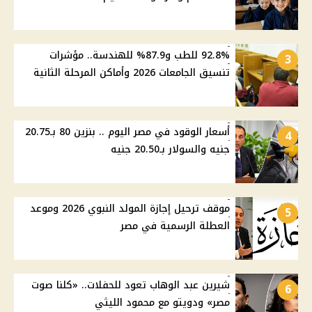
92.8% للطب و87.9% للهندسة.. مؤشرات
3
تنسيق الجامعات 2026 وأماكن المرحلة الثانية
أسعار الوقود في مصر اليوم .. بنزين 80 بـ20.75
4
جنيه والسولار بـ20.50 جنيه
موقف ترحيل إجازة المولد النبوي 2026 وموعد
5
العطلة الرسمية في مصر
شيرين عبد الوهاب تعود للحفلات.. «كلنا صوت
6
مصر» ودويتو مع محمود الليثي