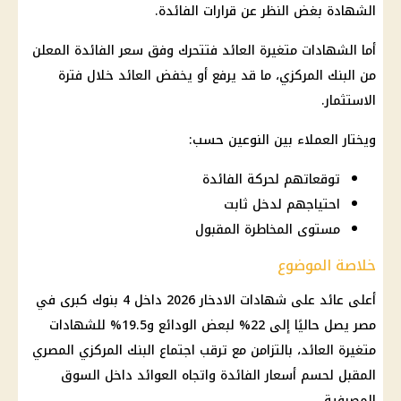
الشهادة بغض النظر عن
قرارات
الفائدة
.
أما الشهادات متغيرة العائد فتتحرك وفق سعر
الفائدة
المعلن
من
البنك المركزي
، ما قد يرفع أو يخفض العائد خلال فترة
الاستثمار
.
ويختار العملاء بين النوعين حسب:
توقعاتهم لحركة الفائدة
احتياجهم لدخل ثابت
مستوى المخاطرة المقبول
خلاصة الموضوع
أعلى عائد على شهادات
الادخار 2026 داخل 4
بنوك
كبرى في
مصر يصل حاليًا إلى 22% لبعض الودائع و19.5% للشهادات
متغيرة العائد، بالتزامن مع ترقب
اجتماع البنك المركزي
المصري
المقبل لحسم
أسعار الفائدة
واتجاه العوائد داخل السوق
المصرفية.