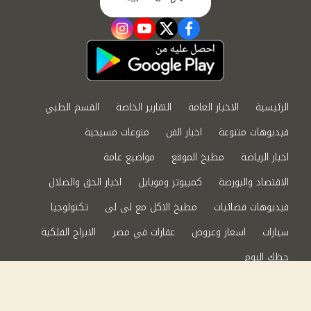
instagram
youtube
twitter
facebook
الرئيسية
الاخبار العامة
التقارير الخاصة
القسم الطبي
فيديوهات متنوعة
اخبار الفن
منوعات مسيحية
اخبار الرياضة
مطبخ الموقع
مواضيع عامة
الاقتصاد والبورصة
كمبيوتر وموبايل
اخبار الحق والضلال
فيديوهات فضائيات
مطبخ الاكل مع لى لى
تكنولوجيا
سيارات
اسعار وعروض
عقارات في مصر
الابراج الفلكية
حظك اليوم
من نحن
سياسة الخصوصية
اتصل بنا