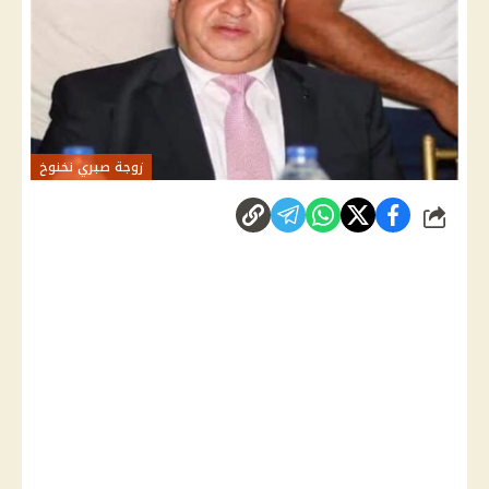
زوجة صبري نخنوخ
شارك