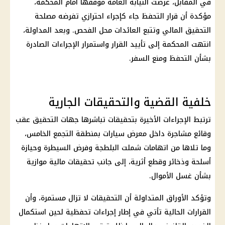
في المقابل، عرضت
النيابة العامة
موقفها أمام المحكمة،
مؤكدة أن قرار التحفظ جاء كإجراء احترازي تفرضه مصلحة
التحقيق المالي وتتبع العائدات محل الفحص. وبعد المداولة،
انتهت المحكمة إلى تأييد القرار واستمرار الإجراءات الصادرة
بشأن التحفظ ومنع السفر.
خلفية القضية والتحقيقات الجارية
ترتبط الإجراءات الأخيرة بتحقيقات تباشرها جهات التحقيق عقب
وقائع مشاجرة داخل
معرض سيارات بمنطقة التجمع الخامس
،
وما تلاها من اتهامات شملت
البلطجة
وفرض السيطرة وحيازة
أسلحة وذخائر
وقطع أثرية، إلى جانب
تحقيقات مالية
موازية
بشأن
غسل الأموال
.
وتؤكد الأوراق المتداولة أن
التحقيقات
لا تزال مستمرة، وأن
القرارات الحالية تأتي في إطار إجراءات تحفظية لحين استكمال