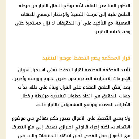
التطور المتابعين للملف لأنه يوضح انتقال القرار من مرحلة
الطعن عليه إلى مرحلة التنفيذ والإخطار الرسمي للجهات
المعنية، مع التأكيد على أن
التحقيقات
لا تزال مستمرة حتى
وقت كتابة التقرير.
قرار المحكمة يضع التحفظ موضع التنفيذ
تأييد المحكمة المختصة لقرار التحفظ يعني استمرار سريان
الإجراءات الاحترازية الصادرة بحق
صبري نخنوخ
وزوجته وآخرين،
بعد رفض الطعن المقدم على القرار. وبناءً على ذلك، بدأت
جهات التحقيق في اتخاذ خطوات تنفيذية مرتبطة بإخطار
الأطراف المعنية وتوقيع المشمولين بالقرار عليه.
ولا يعني
التحفظ على الأموال
صدور حكم نهائي في موضوع
الاتهامات، لكنه إجراء قانوني احترازي يهدف إلى
منع التصرف
في الأموال
محل الفحص لحين انتهاء
التحقيقات
والبت في