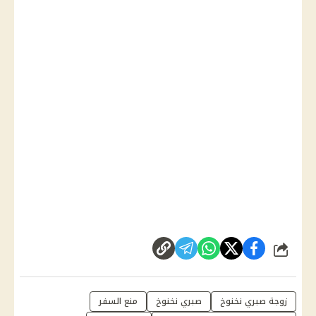
شارك
زوجة صبري نخنوخ
صبري نخنوخ
منع السفر